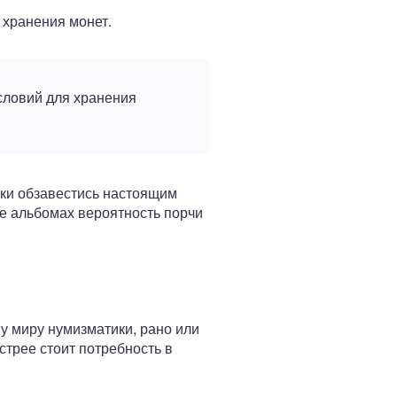
 хранения монет.
словий для хранения
таки обзавестись настоящим
е альбомах вероятность порчи
му миру нумизматики, рано или
стрее стоит потребность в