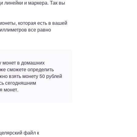
и линейки и маркера. Так вы
онеты, которая есть в вашей
миллиметров все равно
ку монет в домашних
уже сможете определить
но взять монету 50 рублей
шись сегодняшним
я монет.
целярский файл к