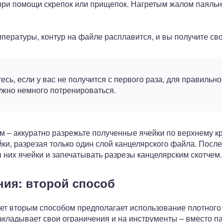
при помощи скрепок или прищепок. Нагретым жалом паяльн
емпературы, контур на файле расплавится, и вы получите с
есь, если у вас не получится с первого раза, для правильн
ужно немного потренироваться.
м – аккуратно разрежьте полученные ячейки по верхнему кр
йки, разрезая только один слой канцелярского файла. Посл
 них ячейки и запечатывать разрезы канцелярским скотчем.
ния: второй способ
ет вторым способом предполагает использование плотного
акладывает свои ограничения и на инструменты – вместо п