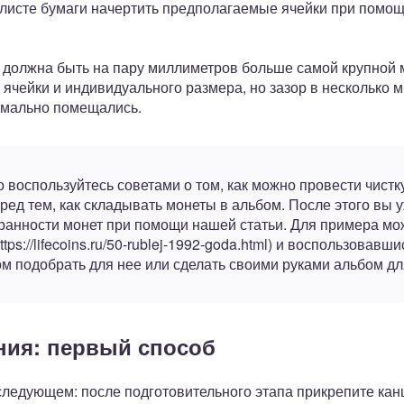
 листе бумаги начертить предполагаемые ячейки при помощ
 должна быть на пару миллиметров больше самой крупной м
 ячейки и индивидуального размера, но зазор в несколько 
рмально помещались.
 воспользуйтесь советами о том, как можно провести чист
ред тем, как складывать монеты в альбом. После этого вы 
ранности монет при помощи нашей статьи. Для примера мож
ttps://lifecoins.ru/50-rublej-1992-goda.html) и воспользовав
м подобрать для нее или сделать своими руками альбом дл
ния: первый способ
следующем: после подготовительного этапа прикрепите кан