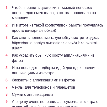
Чтобы пришить цветочки, я каждый лепесток
поочередно сметывала, а потом прошивала на
машинке.
И в итоге из такой кропотливой работы получилась
просто шикарная юбка)))
Как сшить полностью такую юбку смотрите здесь —
https://bantomaniya.ru/master-klassy/yubka-svoimi-
rukami
Как украсить обычную кофту аппликациями из
фетра
И на последок подборка идей для вдохновения с
аппликациями из фетра:
блокноты с аппликациями из фетра
Чехлы для телефонов и планшетов
Сумки с аппликациями
А еще ну очень понравилась сумочка из фетра с
вышитой лисой, ну просто супер идея