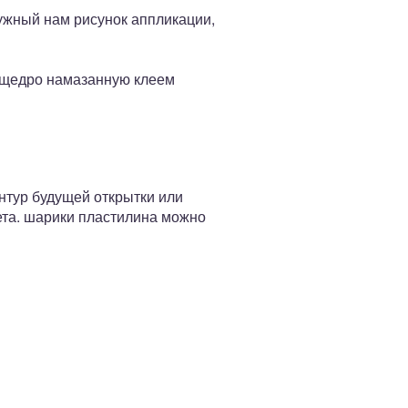
ужный нам рисунок аппликации,
а щедро намазанную клеем
нтур будущей открытки или
ета. шарики пластилина можно