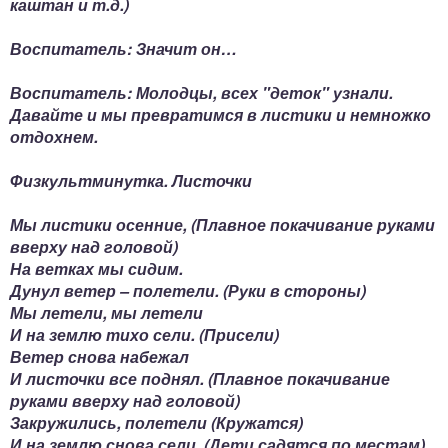
каштан и т.д.)
Воспитатель: Значит он…
Воспитатель: Молодцы, всех "деток" узнали.
Давайте и мы превратимся в листики и немножко
отдохнем.
Физкультминутка. Листочки
Мы листики осенние, (Плавное покачивание руками
вверху над головой)
На ветках мы сидим.
Дунул ветер – полетели. (Руки в стороны)
Мы летели, мы летели
И на землю тихо сели. (Присели)
Ветер снова набежал
И листочки все поднял. (Плавное покачивание
руками вверху над головой)
Закружились, полетели (Кружатся)
И на землю снова сели. (Дети садятся по местам)