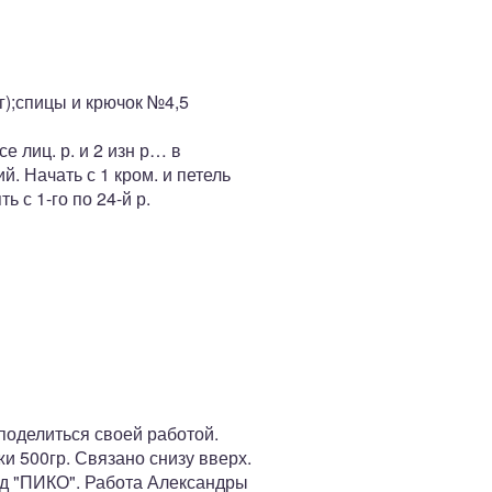
г);спицы и крючок №4,5
е лиц. р. и 2 изн р… в
й. Начать с 1 кром. и петель
 с 1-го по 24-й р.
оделиться своей работой.
 500гр. Связано снизу вверх.
яд "ПИКО". Работа Александры