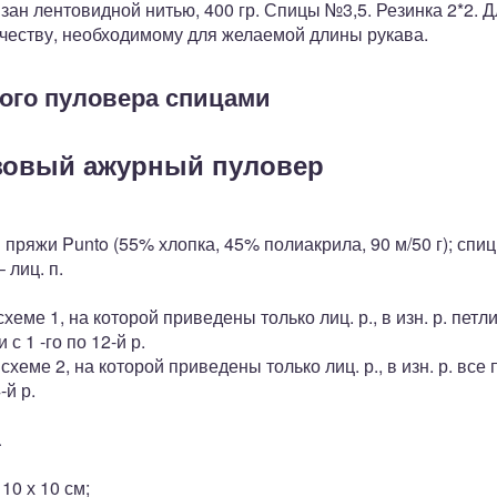
зан лентовидной нитью, 400 гр. Спицы №3,5. Резинка 2*2. 
ичеству, необходимому для желаемой длины рукава.
ого пуловера спицами
зовый ажурный пуловер
 пря­жи Punto (55% хлопка, 45% поли­акрила, 90 м/50 г); спи
 лиц. п.
схе­ме 1, на которой приведены толь­ко лиц. р., в изн. р. пет
 с 1 -го по 12-й р.
схе­ме 2, на которой приведены толь­ко лиц. р., в изн. р. все 
-й р.
а
 10 х 10 см;