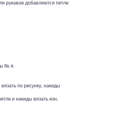
Для рукавов добавляются петли
цы № 4.
ли вязать по рисунку, накиды
петли и на­киды вязать изн.