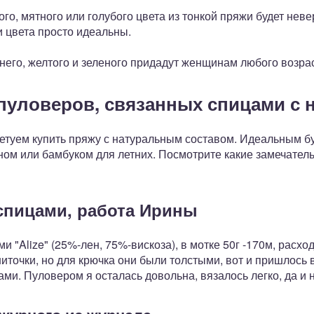
о, мятного или голубого цвета из тонкой пряжи будет нев
 цвета просто идеальны.
него, желтого и зеленого придадут женщинам любого возра
уловеров, связанных спицами с н
етуем купить пряжу с натуральным составом. Идеальным б
ьном или бамбуком для летних. Посмотрите какие замечате
спицами, работа Ирины
 "Alize" (25%-лен, 75%-вискоза), в мотке 50г -170м, расхо
иточки, но для крючка они были толстыми, вот и пришлось в
ми. Пуловером я осталась довольна, вязалось легко, да и 