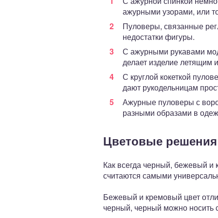
С ажурной спинкой немно
ажурными узорами, или тол
Пуловеры, связанные рег
недостатки фигуры.
С ажурными рукавами мод
делает изделие летящим и
С круглой кокеткой пулов
дают рукодельницам прост
Ажурные пуловеры с ворот
разными образами в одеж
Цветовые решения
Как всегда черный, бежевый и
считаются самыми универсаль
Бежевый и кремовый цвет отли
черный, черный можно носить 