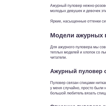
Ажурный пуловер нежно-розовог
молодых девушек и девочек эти
Яркие, насыщенные оттенки си
Модели ажурных п
Для ажурного пуловера мы сов
теплых моделей и хлопок со л
читатели.
Ажурный пуловер 
Пуловер связан спицами нитками
у меня случайно, просто были н
большой любитель вязать спица