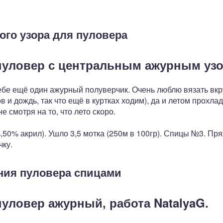
ого узора для пуловера
пуловер с центральным ажурным уз
ебе ещё один ажурный полуверчик. Очень люблю вязать вкр
в и дождь, так что ещё в куртках ходим), да и летом прохла
е смотря на то, что лето скоро.
50% акрил). Ушло 3,5 мотка (250м в 100гр). Спицы №3. Пряж
чку.
ния пуловера спицами
уловер ажурный, работа NatalyaG.