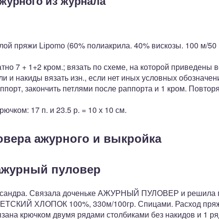
журного из журнала
елой пряжи Lіроmо (60% полиакрила. 40% вискозы. 100 м/50 
но 7 + 1+2 кром.; вязать по схеме, на ко­торой приведены вс
ли и накиды вязать изн., если нет иных условных обозначени
порт, закончить петлями после раппорта и 1 кром. Повторять
чком: 17 п. и 23.5 р. = 10 х 10 см.
овера ажурного и выкройка
ажурный пуловер
ександра. Связала доченьке АЖУРНЫЙ ПУЛОВЕР и решила п
ЕТСКИЙ ХЛОПОК 100%, 330м/100гр. Спицами. Расход пряжи
язана крючком двумя рядами столбиками без накидов и 1 р