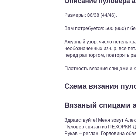
Описание пуловера а
Размеры: 36/38 (44/46).
Вам потребуется: 500 (650) г б
Ажурный узор: число петель крат
необозначенных изн. р. все пет
перед раппортом, повторять рап
Плотность вязания спицами и крю
Схема вязания пул
Вязаный спицами 
Здравствуйте! Меня зовут Ал
Пуловер связан из ПЕХОРКИ Д
Рукав – реглан. Горловина обв