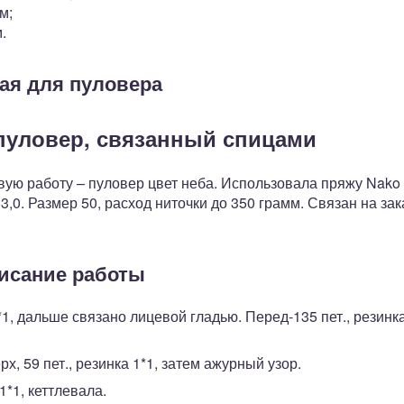
см;
м.
ая для пуловера
пуловер, связанный спицами
вую работу – пуловер цвет неба. Использовала пряжу Nako 
3,0. Размер 50, расход ниточки до 350 грамм. Связан на зак
исание работы
*1, дальше связано лицевой гладью. Перед-135 пет., резинк
х, 59 пет., резинка 1*1, затем ажурный узор.
1*1, кеттлевала.