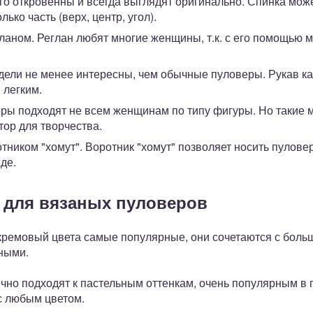
го откровенны и всегда выглядят оригинально. Спинка мож
ько часть (верх, центр, угол).
ланом. Реглан любят многие женщины, т.к. с его помощью 
ели не менее интересны, чем обычные пуловеры. Рукав ка
 легким.
еры подходят не всем женщинам по типу фигуры. Но такие 
ор для творчества.
ником "хомут". Воротник "хомут" позволяет носить пуловер
де.
 для вязаных пуловеров
 кремовый цвета самые популярные, они сочетаются с боль
ными.
чно подходят к пастельным оттенкам, очень популярным в 
с любым цветом.