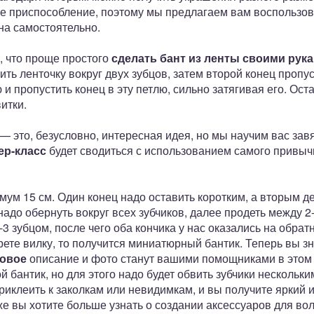
кое приспособление, поэтому мы предлагаем вам воспользо
на самостоятельно.
, что проще простого
сделать бант из ленты своими рук
ить ленточку вокруг двух зубцов, затем второй конец пропу
 и пропустить конец в эту петлю, сильно затягивая его. Оста
итки.
 это, безусловно, интересная идея, но мы научим вас з
ер-класс
будет сводиться с использованием самого привыч
ум 15 см. Один конец надо оставить коротким, а вторым де
надо обернуть вокруг всех зубчиков, далее продеть между 2
3 зубцом, после чего оба кончика у нас оказались на обрат
рете вилку, то получится миниатюрный бантик. Теперь вы зн
говое
описание и фото станут вашими помощниками в этом
 бантик, но для этого надо будет обвить зубчики нескольки
иклеить к заколкам или невидимкам, и вы получите яркий 
же вы хотите больше узнать о создании аксессуаров для во