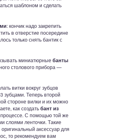
ваться шаблоном и сделать
ами
: кончик надо закрепить
стить в отверстие посередине
лось только снять бантик с
авязывать миниатюрные
банты
ного столового прибора —
лать витки вокруг зубцов
-3 зубцами. Теперь второй
ной стороне вилки и их можно
аете, как создать
бант из
 процессе. С помощью той же
ми слоями ленточки. Такие
и оригинальный аксессуар для
лос, то рекомендуем вам