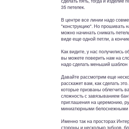
сделать пять, тогда и изделие
35 петелек.
В центре все линии надо совме
"конструкцию". Но прошивать н
можно начинать снимать петельк
виде еще одной петли, а кончик
Как видите, у нас получились
вы можете поверить нам на сло
надо сделать меньший шаблон и
Давайте рассмотрим еще неско
расскажет вам, как сделать эт
которые призваны облегчить ва
сложность с завязыванием бант
приглашения на церемонию, ру
миниатюрными белоснежными 
Именно так на просторах Интер
стороны и несколько зубцов, б