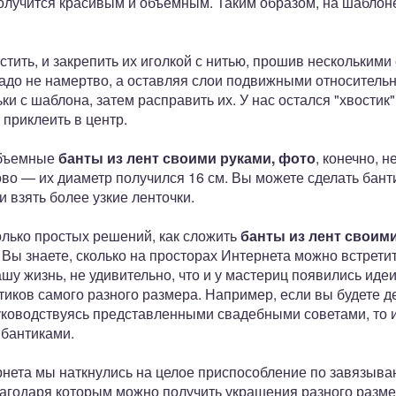
 получится красивым и объемным. Таким образом, на шаблон
стить, и закрепить их иголкой с нитью, прошив нескольким
адо не намертво, а оставляя слои подвижными относительно
и с шаблона, затем расправить их. У нас остался "хвостик"
 приклеить в центр.
 объемные
банты из лент своими руками, фото
, конечно, н
во — их диаметр получился 16 см. Вы можете сделать банти
 взять более узкие ленточки.
лько простых решений, как сложить
банты из лент своим
о. Вы знаете, сколько на просторах Интернета можно встрет
шу жизнь, не удивительно, что и у мастериц появились идеи
иков самого разного размера. Например, если вы будете д
ководствуясь представленными свадебными советами, то и
бантиками.
нета мы наткнулись на целое приспособление по завязыван
лагодаря которым можно получить украшения разного размер