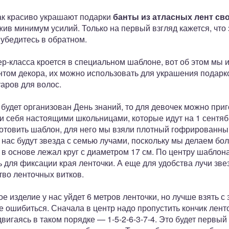
как красиво украшают подарки
банты из атласных лент св
ожив минимум усилий. Только на первый взгляд кажется, что
убедитесь в обратном.
ер-класса кроется в специальном шаблоне, вот об этом мы 
том декора, их можно использовать для украшения подарко
уаров для волос.
 будет организован День знаний, то для девочек можно при
и себя настоящими школьницами, которые идут на 1 сентяб
отовить шаблон, для него мы взяли плотный гофрированны
у нас будут звезда с семью лучами, поскольку мы делаем бо
в основе лежал круг с диаметром 17 см. По центру шаблона
 для фиксации края ленточки. А еще для удобства лучи зв
тво ленточных витков.
е изделие у нас уйдет 6 метров ленточки, но лучше взять с
не ошибиться. Сначала в центр надо пропустить кончик лент
вигаясь в таком порядке — 1-5-2-6-3-7-4. Это будет первый 