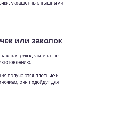
олочки, украшенные пышными
чек или заколок
инающая рукодельница, не
изготовлению.
ения получаются плотные и
иночкам, они подойдут для