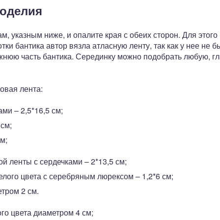
коделия
м, указным ниже, и опалите края с обеих сторон. Для этого
отки бантика автор вязла атласную ленту, так как у нее не
жнюю часть бантика. Серединку можно подобрать любую, гл
овая лента:
ми – 2,5*16,5 см;
 см;
м;
й ленты с сердечками – 2*13,5 см;
елого цвета с серебряным люрексом – 1,2*6 см;
тром 2 см.
ого цвета диаметром 4 см;