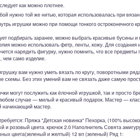
следует как можно плотнее.
ой нужно той же нитью, которая использовалась при вязан
нутрь игрушки можно при помощи тонкого остроконечного кр
ует подбирать заранее, можно выбрать красивые бусины и 
елия можно использовать фетр, ленты, кожу. Для создания
очется нарядить фигурку, нужно помнить, что все предметы
, чем само изделие.
грушку вам нужно уметь вязать по кругу, поворотными ряда
е схемы. Без этих умений вам не связать даже самую прос
ки могут послужить как ёлочной игрушкой, так и просто бр
 любом случае — милый и красивый подарок. Мастер — клас
й начинающий мастер.
ребуется: Пряжа "Детская новинка" Пехорка, (100% высоко
ый и розовый цвета. крючок 2.0 Наполнитель Совята амигу
ных цвета(зеленый и желтый) 12 вп (зеленый) Ряд 1: