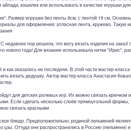
я айпада, кошелек или использовать в качестве игрушки для 
и". Размер игрушки без ленты 9см, с лентой 19 см. Основ
териалы для оформления: атласная лента, кружево. Такую и
зания
 С недавних пор решила, что могу вязать изделия на заказ
 нового года! Для вязания использовала нитки "Ирис", ра
3 и как оказалось не последняя. В этой части мастер-класса
нчить вязать дедушку. Автор мастер-класса Анастасия Ковал
астер.
йдут для детских ролевых игр. Их можно связать крючком и
ыми. Если сделать несколько слоёв прямоугольной формы, 
ожно связать красными
кое блюдо. Предположительно, родиной пельменей являетс
о цзы. Оттуда они распространились в Россию (пельмени) 