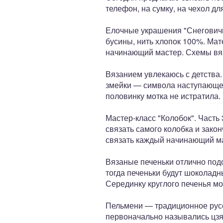
телефон, на сумку, на чехол дл
Елочные украшения "Снеговичк
бусины, нить хлопок 100%. Ма
начинающий мастер. Схемы вя
Вязанием увлекаюсь с детства.
змейки — символа наступающего
половинку мотка не истратила.
Мастер-класс "Колобок". Часть 
связать самого колобка и зако
связать каждый начинающий м
Вязаные печеньки отлично подо
тогда печеньки будут шоколадн
Серединку круглого печенья м
Пельмени — традиционное русс
первоначально назывались цзя