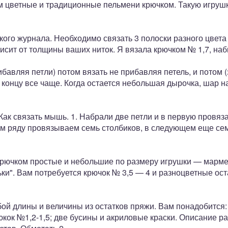
ем цветные и традиционные пельмени крючком. Такую игруш
кого журнала. Необходимо связать 3 полоски разного цвета
исит от толщины ваших ниток. Я вязала крючком № 1,7, на
ибавляя петли) потом вязать не прибавляя петель, и потом
 к концу все чаще. Когда остается небольшая дырочка, шар 
. Как связать мышь. 1. Набрали две петли и в первую провяз
м ряду провязываем семь столбиков, в следующем еще сем
 крючком простые и небольшие по размеру игрушки — марме
и". Вам потребуется крючок № 3,5 — 4 и разноцветные остат
ой длины и величины из остатков пряжи. Вам понадобится:
кок №1,2-1,5; две бусины и акриловые краски. Описание р