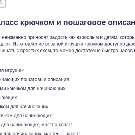
класс крючком и пошаговое описа
еизменно приносят радость как взрослым и детям, которые
здают. Изготовление вязаной игрушки крючком доступно да
инать с простых схем, то можно достаточно быстро наловч
ия игрушек
чинающих пошаговые описания
уми крючком для начинающих
инающих
чком для начинающих
рючком для начинающих
 для начинающих, мастер-класс!
ку для начинающих, мастер — класс!