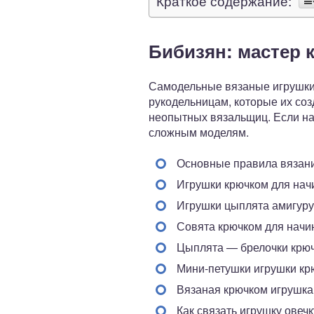
Краткое содержание:
Бибизян: мастер 
Самодельные вязаные игрушки н
рукодельницам, которые их со
неопытных вязальщиц. Если нач
сложным моделям.
Основные правила вязан
Игрушки крючком для на
Игрушки цыплята амигур
Совята крючком для нач
Цыплята — брелочки крю
Мини-петушки игрушки к
Вязаная крючком игрушка
Как связать игрушку овеч