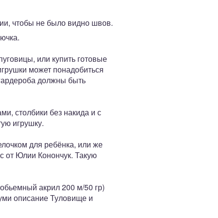
ии, чтобы не было видно швов.
ючка.
пуговицы, или купить готовые
 игрушки может понадобиться
 гардероба должны быть
ми, столбики без накида и с
тую игрушку.
елочком для ребёнка, или же
с от Юлии Конончук. Такую
обьемный акрил 200 м/50 гр)
руми описание Туловище и