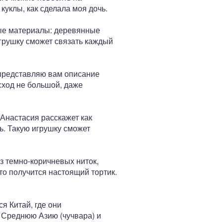
куклы, как сделала моя дочь.
ные материалы: деревянные
грушку сможет связать каждый
! представляю вам описание
сход не большой, даже
 Анастасия расскажет как
ь. Такую игрушку сможет
з темно-коричневых ниток,
то получится настоящий тортик.
я Китай, где они
и Среднюю Азию (чучвара) и