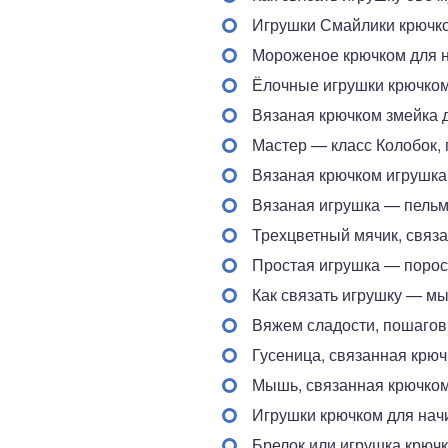
Игрушки Смайлики крючк
Мороженое крючком для 
Ёлочные игрушки крючко
Вязаная крючком змейка
Мастер — класс Колобок,
Вязаная крючком игрушка
Вязаная игрушка — пель
Трехцветный мячик, связ
Простая игрушка — порос
Как связать игрушку — м
Вяжем сладости, пошагов
Гусеница, связанная крю
Мышь, связанная крючко
Игрушки крючком для нач
Брелок или игрушка крюч