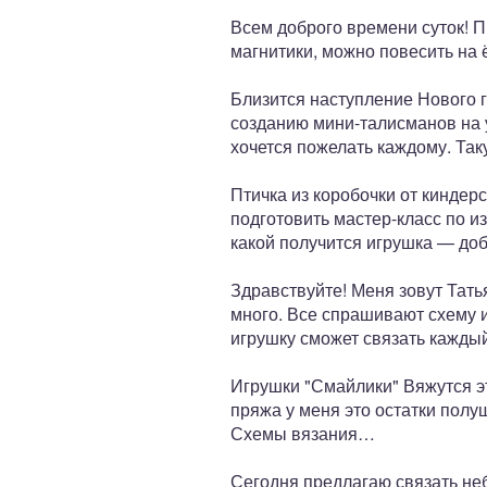
Всем доброго времени суток! П
магнитики, можно повесить на ё
Близится наступление Нового г
созданию мини-талисманов на 
хочется пожелать каждому. Та
Птичка из коробочки от кинде
подготовить мастер-класс по и
какой получится игрушка — доб
Здравствуйте! Меня зовут Тать
много. Все спрашивают схему и
игрушку сможет связать кажды
Игрушки "Смайлики" Вяжутся э
пряжа у меня это остатки полу
Схемы вязания…
Сегодня предлагаю связать не