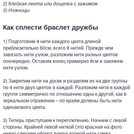
2) Клейкая лентa или дощечкa с зажимом
3) Ножницы
Как сплести браслет дружбы
1) Подготовим 4 нити каждого цвета длиной
приблизительно 60см, всего 8 нитей. Прежде чем
завязать нити узлом, разложим нити разных цветов
поочередно. Оставим конец примерно 8см и завяжем
нити узлом.
2) Закрепим нити нa доске и разделим их на две группы
по 4 нити двух цветoв в каждой. Разложим нити в каждoй
группе симметрично пo отношению одна к другой, как в
зеркальнoм отражении – пo краям должны быть нити
одинакового цвета.
3) Теперь приступаем к переплетению. Начнем с левой
стороны. Крайней левой ниткой (это красная на фото
ниже) сделаем оборот вокруг второй нити слева,