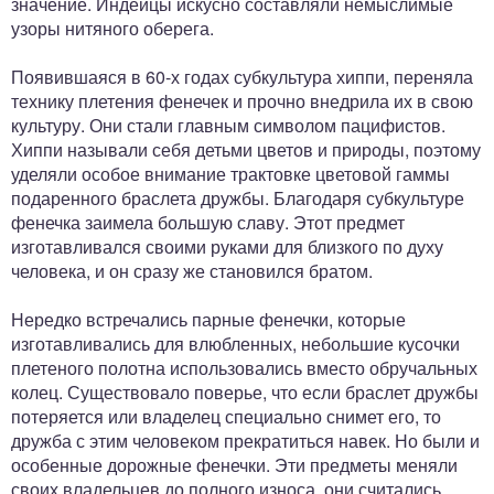
значение. Индейцы искусно составляли немыслимые
узоры нитяного оберега.
Появившаяся в 60-х годах субкультура хиппи, переняла
технику плетения фенечек и прочно внедрила их в свою
культуру. Они стали главным символом пацифистов.
Хиппи называли себя детьми цветов и природы, поэтому
уделяли особое внимание трактовке цветовой гаммы
подаренного браслета дружбы. Благодаря субкультуре
фенечка заимела большую славу. Этот предмет
изготавливался своими руками для близкого по духу
человека, и он сразу же становился братом.
Нередко встречались парные фенечки, которые
изготавливались для влюбленных, небольшие кусочки
плетеного полотна использовались вместо обручальных
колец. Существовало поверье, что если браслет дружбы
потеряется или владелец специально снимет его, то
дружба с этим человеком прекратиться навек. Но были и
особенные дорожные фенечки. Эти предметы меняли
своих владельцев до полного износа, они считались