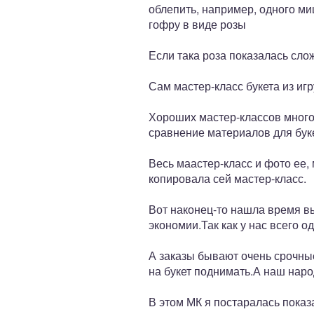
облепить, например, одного ми
гофру в виде розы
Если така роза показалась слож
Сам мастер-класс букета из иг
Хороших мастер-классов много
сравнение материалов для буке
Весь маастер-класс и фото ее,
копировала сей мастер-класс.
Вот наконец-то нашла время в
экономии.Так как у нас всего о
А заказы бывают очень срочные
на букет поднимать.А наш народ
В этом МК я постаралась показ