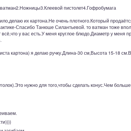
и ватман2.Ножницы3.Клеевой пистолет4.Гофробумага
ило,делаю их картона.Не очень плотного.Который продаётс
практике-Спасибо Танюше Силантьевой. то ватман тоже вп
т всё,что у вас есть.У меня круглое блюдо.Диаметр у меня 
.
иста картона) я делаю ручку.Длина-30 см,Высота 15-18 см.В
олок).Это нужно для того,чтобы сделать конус.Чем больше
леиваем.
ти))))
 и загибаем