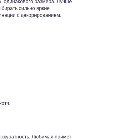
к, одинакового размера. Лучше
ыбирать сильно яркие
бинации с декорированием.
котч.
 аккуратность. Любимая примет