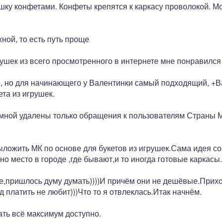
шку конфетами. Конфеты крепятся к каркасу проволокой. М
ной, то есть путь проще
рушек из всего просмотренного в интернете мне понравилс
, но для начинающего у Валентинки самый подходящий, +Ва
та из игрушек.
 мной удалены только обращения к пользователям Страны М
ыложить МК по основе для букетов из игрушек.Сама идея с
дно место в городе ,где бывают,и то иногда готовые каркасы.
,пришлось думу думать))))И причём они не дешёвые.Приход
 платить не любит)))Что то я отвлеклась.Итак начнём.
ать всё максимум доступно.