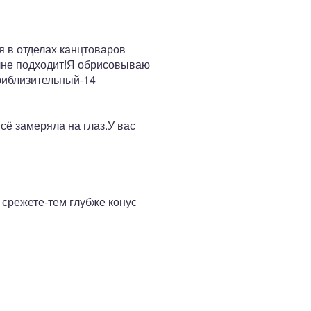
я в отделах канцтоваров
олне подходит!Я обрисовываю
приблизительный-14
сё замеряла на глаз.У вас
 срежете-тем глубже конус