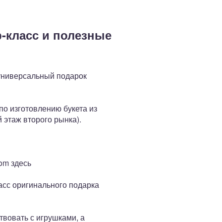
р-класс и полезные
о универсальный подарок
по изготовлению букета из
й этаж второго рынка).
com здесь
ласс оригинального подарка
твовать с игрушками, а