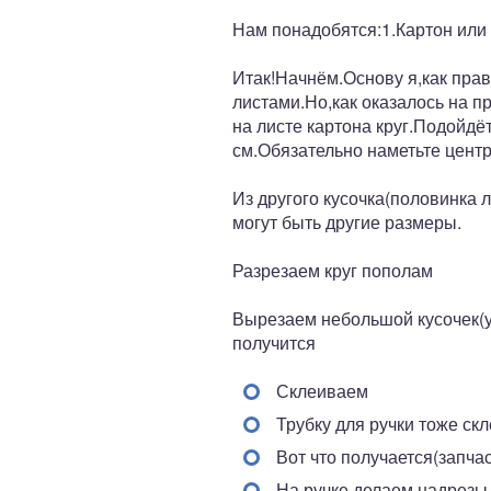
Нам понадобятся:1.Картон ил
Итак!Начнём.Основу я,как прав
листами.Но,как оказалось на 
на листе картона круг.Подойдё
см.Обязательно наметьте центр
Из другого кусочка(половинка л
могут быть другие размеры.
Разрезаем круг пополам
Вырезаем небольшой кусочек(уг
получится
Склеиваем
Трубку для ручки тоже ск
Вот что получается(запчас
На ручке делаем надрезы