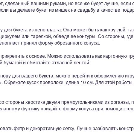
т, сделанный вашими руками, но все же будет лучше, если 
если вы делаете букет из мишек на свадьбу в качестве пода
для букета из пенопласта. Она может быть как круглой, та
циркулем или тарелкой, обведя ее контуры. Со стороны, где
пенопласт принял форму обрезанного конуса.
рикрепить к основе. Можно использовать как картонную труб
й бумагой и обмотайте атласной лентой.
снову для вашего букета, можно перейти к оформлению игр
. Обрежьте кусок проволоки, длина 10 см. Для этой работы
со стороны хвостика двумя прямоугольниками из органзы, 
еланному фунтику придайте форму конуса при помощи степл
овать фетр и декоративную сетку. Лучше разбавлять конст