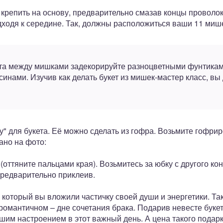
крепить на основу, предварительно смазав концы проволо
дходя к середине. Так, должны расположиться ваши 11 миш
та между мишками задекорируйте разноцветными фунтиками
синами. Изучив как делать букет из мишек-мастер класс, вы
у" для букета. Её можно сделать из гофра. Возьмите гофр
зано на фото:
оттяните пальцами края). Возьмитесь за юбку с другого конц
предварительно приклеив.
 который вы вложили частичку своей души и энергетики. Так
омантичном – дне сочетания брака. Подарив невесте букет
шим настроением в этот важный день. А цена такого подарк