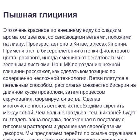
Пышная глициния
Это очень красивое по внешнему виду со сладким
ароматом цветков, со свисающими ветвями, похожими
на лиану. Произрастает оно в Китае, в лесах Японии.
Применяются в бисероплетении оттенки фиолетового
цвета, розового, иногда смешивают с желтоватым с
зелеными листьями. Наш МК по созданию нежной
глицинии расскажет, как сделать композицию по
совершенно несложной технологии. Ветви плетутся в
петельным способом, располагая множество бисерин на
длинном куске проволоки, затем процессом
скручивания, формируется ветвь. Сделав
многочисленность веточек, их необходимо скрепить
между собой. Чем больше гроздьев, тем шикарней будет
выглядеть ваша поделка, посаженная в подставку с
гипсовым раствором и украшенная своеобразным
декором. Мы предлагаем перейти по ссылке струящаяся
глициния , где вы увидите фото красивых деревьев с