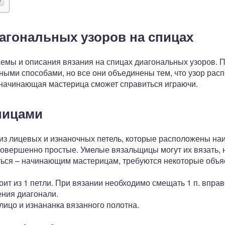
агональных узоров на спицах
емы и описания вязания на спицах диагональных узоров. П
ными способами, но все они объединены тем, что узор расп
 начинающая мастерица сможет справиться играючи.
пицами
из лицевых и изнаночных петель, которые расположены наи
овершенно простые. Умелые вязальщицы могут их вязать, н
аться – начинающим мастерицам, требуются некоторые объя
оит из 1 петли. При вязании необходимо смещать 1 п. впра
ения диагонали.
ицо и изнананка вязанного полотна.