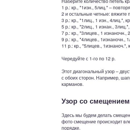
Наберите количество петель кр
1 р.: кр., *1изн., 5лиц.* – повтор
2 и остальные четные: вяжите п
3 р.: кр., *1лиц., 1 изн., 4лиц.*, кр
5 р.: кр., *2лиц., 1 изнан., 3лиц.*,
7 р.: кр., *3лицев., 1 изнаночн., 
9 р.: кр., *4лицев., 1изнаночн., 1
11 р.: кр., *5лицев., 1изнаноч.*, 
Чередуйте с 1-го по 12 р.
Этот диагональный узор – двус
с обоих сторон. Например, шап
карманов.
Узор со смещением
Здесь мы будем делать смещени
фото смещение происходит вле
порядке.