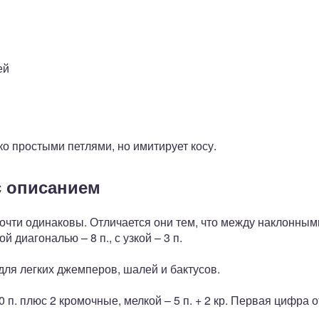
ей
ко простыми петлями, но имитирует косу.
с описанием
очти одинаковы. Отличается они тем, что между наклонным
й диагональю – 8 п., с узкой – 3 п.
ля легких джемперов, шалей и бактусов.
 п. плюс 2 кромочные, мелкой – 5 п. + 2 кр. Первая цифра о