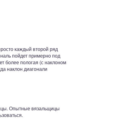
просто каждый второй ряд
гональ пойдет примерно под
ет более пологая (с наклоном
гда наклон диагонали
спицы. Опытные вязальщицы
ьзоваться.