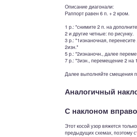
Описание диагонали:
Раппорт равен 6 п. + 2 кром.
1 р.: *снимите 2 п. на дополни
2 и другие четные: по рисунку.
3 р.: *1изнаночная, перенесите
2изн.*
5 р.: *2изнаночн., далее переме
7 р.: *3изн., перемещение 2 на 
Далее выполняйте смещения по 
Аналогичный накло
С наклоном вправ
Этот косой узор вяжется тольк
предыдущих схемах, поэтому ст