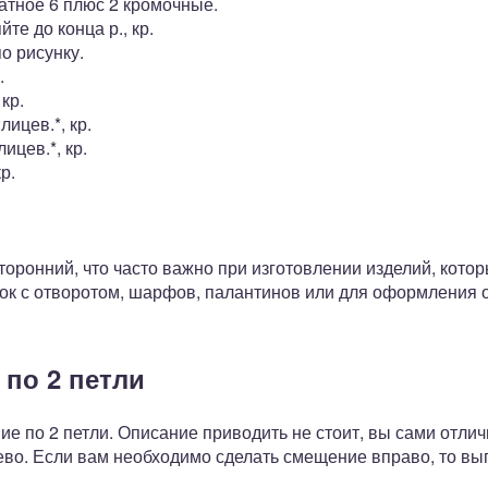
атное 6 плюс 2 кромочные.
яйте до конца р., кр.
о рисунку.
.
 кр.
2лицев.*, кр.
лицев.*, кр.
кр.
торонний, что часто важно при изготовлении изделий, кот
ок с отворотом, шарфов, палантинов или для оформления о
 по 2 петли
е по 2 петли. Описание приводить не стоит, вы сами отлич
во. Если вам необходимо сделать смещение вправо, то вы