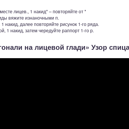
 вместе лицев., 1 накид* – повторяйте от *
акиды вяжите изнаночными п.
., 1 накид, далее повторяйте рисунок 1-го ряда.
вой, 1 накид, затем чередуйте раппорт 1-го р.
гонали на лицевой глади» Узор спиц