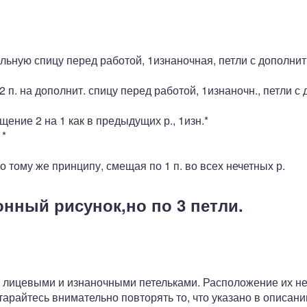
тельную спицу перед работой, 1изнаночная, петли с дополни
 2 п. на дополнит. спицу перед работой, 1изнаночн., петли с
щение 2 на 1 как в предыдущих р., 1изн.*
1*
тому же принципу, смещая по 1 п. во всех нечетных р.
нный рисунок,но по 3 петли.
о
о лицевыми и изнаночными петельками. Расположение их не 
арайтесь внимательно повторять то, что указано в описани