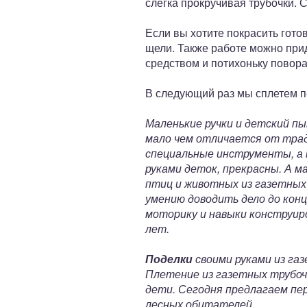
слегка прокручивая трубочки. 
Если вы хотите покрасить гото
щели. Также работе можно при
средством и потихоньку повор
В следующий раз мы сплетем пе
Маленькие ручки и детский п
мало чем отличается от трад
специальные инструменты, а
руками деток, прекрасны. А м
птиц и животных из газетных
умению доводить дело до кон
моторику и навыки конструиро
лет.
Поделки
своими руками из га
Плетение из газетных трубоче
дети. Сегодня предлагаем пе
лесных обитателей.