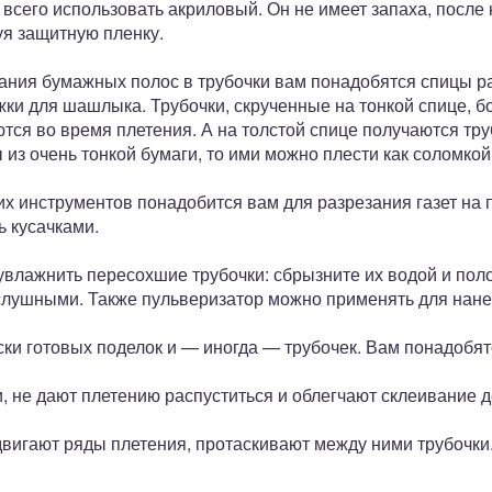
всего использовать акриловый. Он не имеет запаха, после
уя защитную пленку.
ания бумажных полос в трубочки вам понадобятся спицы ра
и для шашлыка. Трубочки, скрученные на тонкой спице, бо
тся во время плетения. А на толстой спице получаются тру
 из очень тонкой бумаги, то ими можно плести как соломкой
их инструментов понадобится вам для разрезания газет на 
ь кусачками.
увлажнить пересохшие трубочки: сбрызните их водой и пол
слушными. Также пульверизатор можно применять для нанес
ки готовых поделок и — иногда — трубочек. Вам понадобятс
, не дают плетению распуститься и облегчают склеивание д
двигают ряды плетения, протаскивают между ними трубочки