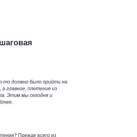
ошаговая
то-то должно было прийти на
 а главное, плетение из
а. Этим мы сегодня и
очек.
етения? Прежде всего из