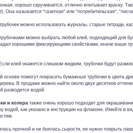
 тонкая, хорошо скручивается, отлично впитывает краску. Т
2). Она называется "газетная" или "потребительская", "писча
трубочек можно использовать журналы, старые тетради, кас
трубочками можно выбрать любой клей, подходящий для бу
ладал хорошими фиксирующими свойствами, иначе ваши тру
 Если клей окажется слишком жидким, трубочки будут размо
й основе помогут покрасить бумажные трубочки в цвета дре
ерева. В продаже можно найти около двух десятков оттенк
й разводится водой.
ки и колера
также очень хорошо подходит для окрашивани
у водой, как указано в инструкции на флаконе. Имейте в вид
стям.
ась прочной и не боялась сырости, ее нужно покрыть лак