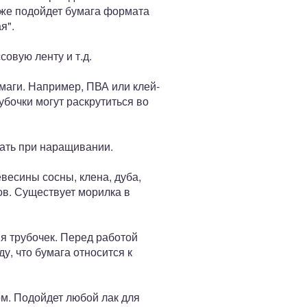
акже подойдет бумага формата
я".
совую ленту и т.д.
маги. Например, ПВА или клей-
бочки могут раскрутиться во
кать при наращивании.
весины сосны, клена, дуба,
ов. Существует морилка в
я трубочек. Перед работой
у, что бумага относится к
ом. Подойдет любой лак для