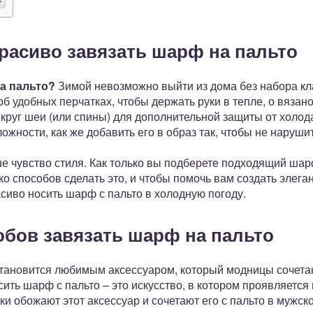
красиво завязать шарф на пальто
на пальто?
Зимой невозможно выйти из дома без набора кл
б удобных перчатках, чтобы держать руки в тепле, о вязан
круг шеи (или спины) для дополнительной защиты от холода
жности, как же добавить его в образ так, чтобы не нарушит
аше чувство стиля. Как только вы подберете подходящий ша
ко способов сделать это, и чтобы помочь вам создать элега
асиво носить шарф с пальто в холодную погоду.
обов завязать шарф на пальто
тановится любимым аксессуаром, который модницы сочетаю
сить шарф с пальто – это искусство, в котором проявляетс
 обожают этот аксессуар и сочетают его с пальто в мужско