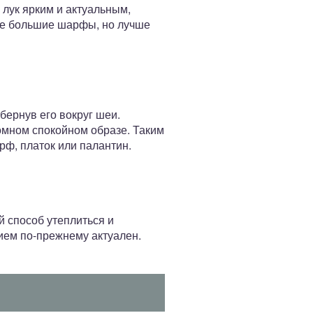
 лук ярким и актуальным,
ые большие шарфы, но лучше
бернув его вокруг шеи.
омном спокойном образе. Таким
рф, платок или палантин.
й способ утеплиться и
рием по-прежнему актуален.