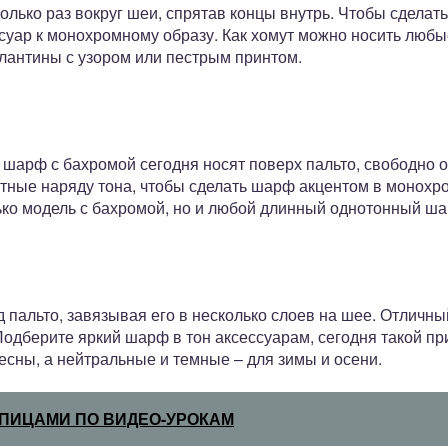
ько раз вокруг шеи, спрятав концы внутрь. Чтобы сделать
суар к монохромному образу. Как хомут можно носить люб
алантины с узором или пестрым принтом.
шарф с бахромой сегодня носят поверх пальто, свободно о
тные наряду тона, чтобы сделать шарф акцентом в монохр
ько модель с бахромой, но и любой длинный однотонный ша
д пальто, завязывая его в несколько слоев на шее. Отличны
Подберите яркий шарф в тон аксессуарам, сегодня такой п
сны, а нейтральные и темные – для зимы и осени.
ПИЦАМИ ПО ВИДЕО-УРОКАМ