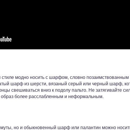
м стиле модно носить с шарфом, словно позаимствованным
атый шарф из шерсти, вязаный серый или черный шарф, ко
онцы свешиваться вниз к подолу пальто. Не затягивайте си
 образ более расслабленным и неформальным.
омуты, но и обыкновенный шарф или палантин можно носит