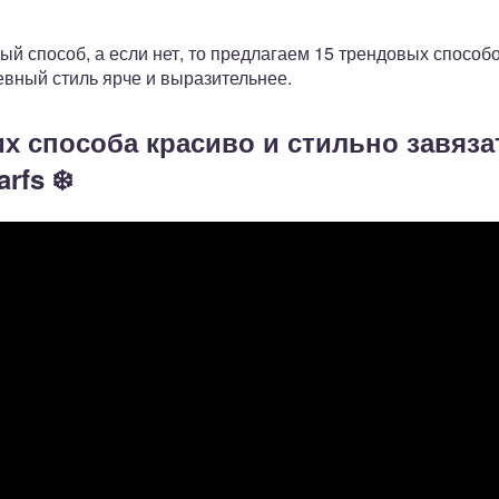
ый способ, а если нет, то предлагаем 15 трендовых способ
евный стиль ярче и выразительнее.
х способа красиво и стильно завяза
rfs ❄️