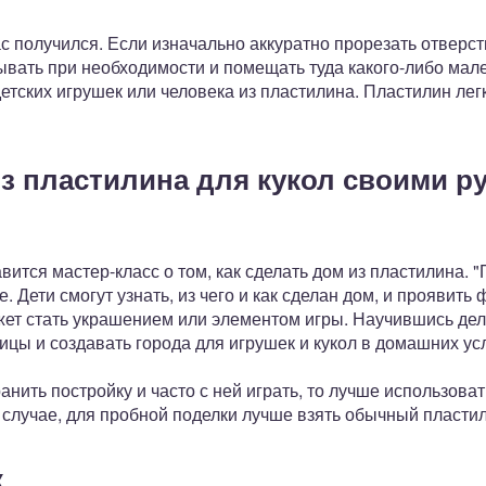
ас получился. Если изначально аккуратно прорезать отверс
рывать при необходимости и помещать туда какого-либо мал
етских игрушек или человека из пластилина. Пластилин лег
из пластилина для кукол своими р
ится мастер-класс о том, как сделать дом из пластилина. "
. Дети смогут узнать, из чего и как сделан дом, и проявить
ожет стать украшением или элементом игры. Научившись де
цы и создавать города для игрушек и кукол в домашних ус
анить постройку и часто с ней играть, то лучше использова
 случае, для пробной поделки лучше взять обычный пластил
к