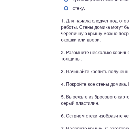
стеку.
1. Для начала следует подгото
работы. Стены домика могут б
черепичную крышу можно посред
окошки или двери.
2. Разомните несколько коричн
толщины.
3. Начинайте крепить получен
4. Покройте все стены домика.
5. Вырежьте из бросового карт
серый пластилин.
6. Острием стеки изобразите ч
7. Налепите крышу на заготовк