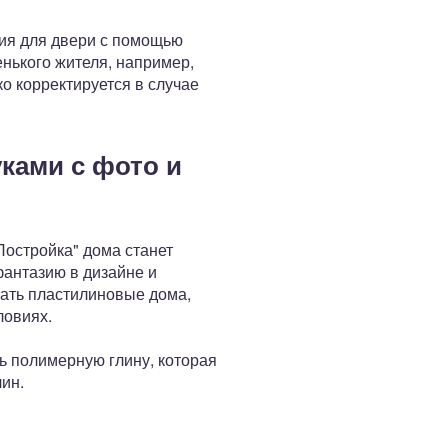
тия для двери с помощью
енького жителя, например,
ко корректируется в случае
уками с фото и
Постройка" дома станет
 фантазию в дизайне и
лать пластилиновые дома,
ловиях.
ть полимерную глину, которая
ин.