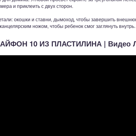
мера и приклеить с двух сторон.
етали: окошки и ставни, дымоход, чтобы завершить внешню
анцелярским ножом, чтобы ребенок смог заглянуть внутрь.
 АЙФОН 10 ИЗ ПЛАСТИЛИНА | Видео 