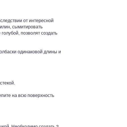
оследствии от интересной
тилин, сымитировать
 голубой, позволят создать
 колбаски одинаковой длины и
стекой.
епите на всю поверхность
ешкой. Необходимо создать 2