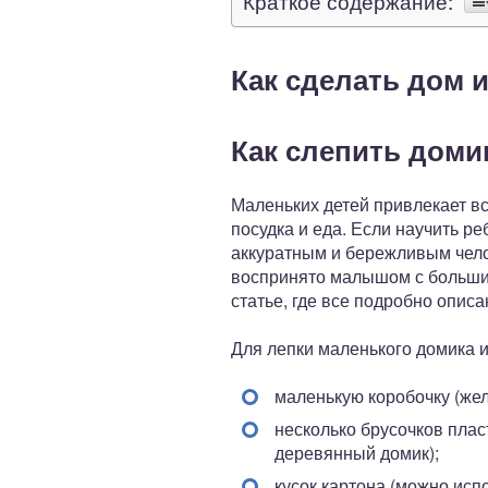
Краткое содержание:
Как сделать дом и
Как слепить доми
Маленьких детей привлекает в
посудка и еда. Если научить ре
аккуратным и бережливым чело
воспринято малышом с большим 
статье, где все подробно описа
Для лепки маленького домика 
маленькую коробочку (жел
несколько брусочков плас
деревянный домик);
кусок картона (можно исп