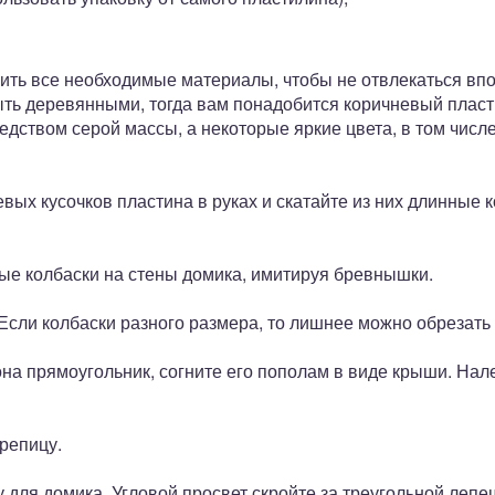
вить все необходимые материалы, чтобы не отвлекаться вп
ыть деревянными, тогда вам понадобится коричневый плас
ством серой массы, а некоторые яркие цвета, в том числе
евых кусочков пластина в руках и скатайте из них длинные
ные колбаски на стены домика, имитируя бревнышки.
 Если колбаски разного размера, то лишнее можно обрезать 
она прямоугольник, согните его пополам в виде крыши. Нал
ерепицу.
у для домика. Угловой просвет скройте за треугольной леп