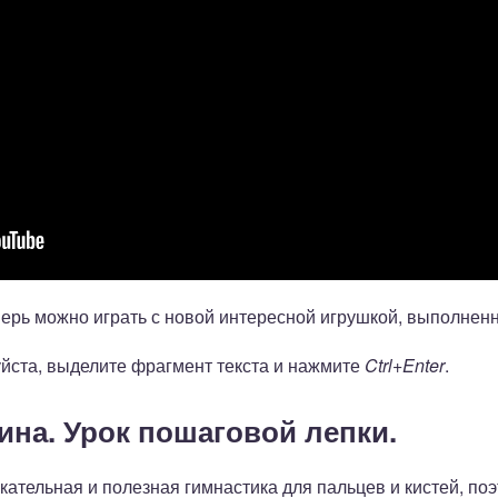
перь можно играть с новой интересной игрушкой, выполнен
йста, выделите фрагмент текста и нажмите
Ctrl+Enter
.
ина. Урок пошаговой лепки.
екательная и полезная гимнастика для пальцев и кистей, п