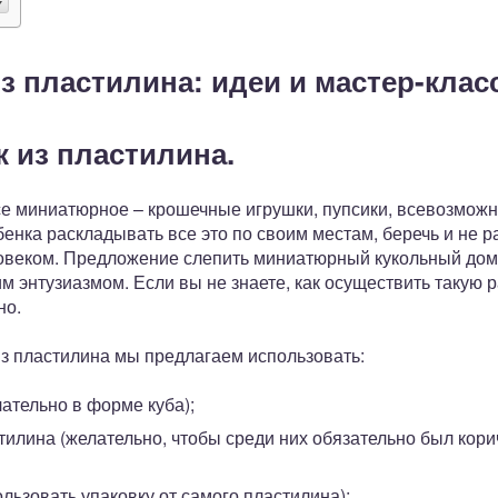
з пластилина: идеи и мастер-клас
к из пластилина.
се миниатюрное – крошечные игрушки, пупсики, всевозможн
бенка раскладывать все это по своим местам, беречь и не р
веком. Предложение слепить миниатюрный кукольный доми
энтузиазмом. Если вы не знаете, как осуществить такую р
но.
из пластилина мы предлагаем использовать:
ательно в форме куба);
тилина (желательно, чтобы среди них обязательно был кор
ользовать упаковку от самого пластилина);