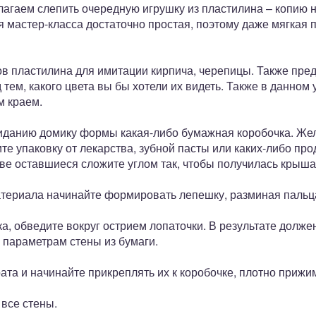
агаем слепить очередную игрушку из пластилина – копию 
я мастер-класса достаточно простая, поэтому даже мягкая
ов пластилина для имитации кирпича, черепицы. Также пред
 тем, какого цвета вы бы хотели их видеть. Также в данном
м краем.
приданию домику формы какая-либо бумажная коробочка. Же
те упаковку от лекарства, зубной пасты или каких-либо про
ве оставшиеся сложите углом так, чтобы получилась крыша
материала начинайте формировать лепешку, разминая пальц
ка, обведите вокруг острием лопаточки. В результате долже
ь параметрам стены из бумаги.
рата и начинайте прикреплять их к коробочке, плотно приж
все стены.