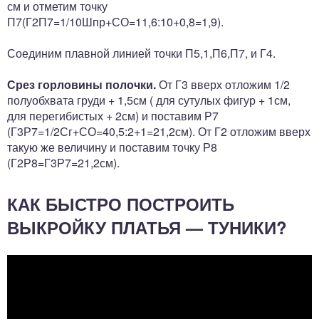
см и отметим точку
П7(Г2П7=1/10Шпр+СО=11,6:10+0,8=1,9).
Соединим плавной линией точки П5,1,П6,П7, и Г4.
Срез горловины полочки.
От Г3 вверх отложим 1/2
полуобхвата груди + 1,5см ( для сутулых фигур + 1см,
для перегибистых + 2см) и поставим Р7
(Г3Р7=1/2Сг+СО=40,5:2+1=21,2см). От Г2 отложим вверх
такую же величину и поставим точку Р8
(Г2Р8=Г3Р7=21,2см).
КАК БЫСТРО ПОСТРОИТЬ
ВЫКРОЙКУ ПЛАТЬЯ — ТУНИКИ?