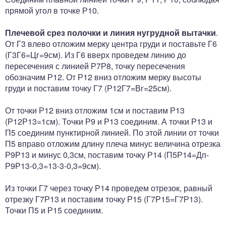
прямой угол в точке Р10.
Плечевой срез полочки и линия нугрудной вытачки
.
От Г3 влево отложим мерку центра груди и поставьте Г6
(Г3Г6=Цг=9см). Из Г6 вверх проведем линию до
пересечения с линией Р7Р8, точку пересечения
обозначим Р12. От Р12 вниз отложим мерку высоты
груди и поставим точку Г7 (Р12Г7=Вг=25см).
От точки Р12 вниз отложим 1см и поставим Р13
(Р12Р13=1см). Точки Р9 и Р13 соединим. А точки Р13 и
П5 соединим пунктирной линией. По этой линии от точки
П5 вправо отложим длину плеча минус величина отрезка
Р9Р13 и минус 0,3см, поставим точку Р14 (П5Р14=Дп-
Р9Р13-0,3=13-3-0,3=9см).
Из точки Г7 через точку Р14 проведем отрезок, равный
отрезку Г7Р13 и поставим точку Р15 (Г7Р15=Г7Р13).
Точки П5 и Р15 соединим.