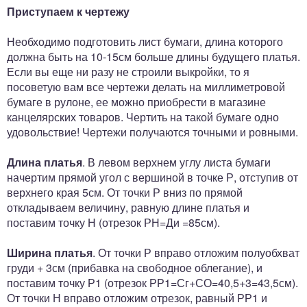
Приступаем к чертежу
Необходимо подготовить лист бумаги, длина которого
должна быть на 10-15см больше длины будущего платья.
Если вы еще ни разу не строили выкройки, то я
посоветую вам все чертежи делать на миллиметровой
бумаге в рулоне, ее можно приобрести в магазине
канцелярских товаров. Чертить на такой бумаге одно
удовольствие! Чертежи получаются точными и ровными.
Длина платья
. В левом верхнем углу листа бумаги
начертим прямой угол с вершиной в точке Р, отступив от
верхнего края 5см. От точки Р вниз по прямой
откладываем величину, равную длине платья и
поставим точку Н (отрезок РН=Ди =85см).
Ширина платья
. От точки Р вправо отложим полуобхват
груди + 3см (прибавка на свободное облегание), и
поставим точку Р1 (отрезок РР1=Сг+СО=40,5+3=43,5см).
От точки Н вправо отложим отрезок, равный РР1 и