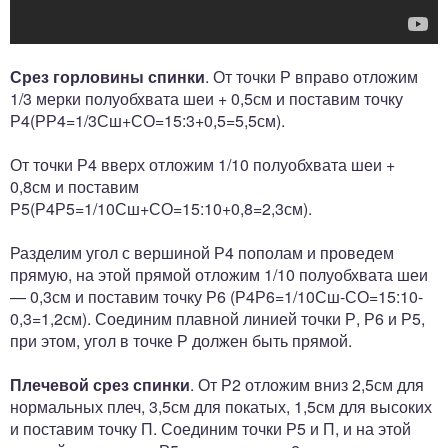
Срез горловины спинки
. От точки Р вправо отложим
1/3 мерки полуобхвата шеи + 0,5см и поставим точку
Р4(РР4=1/3Сш+СО=15:3+0,5=5,5см).
От точки Р4 вверх отложим 1/10 полуобхвата шеи +
0,8см и поставим
Р5(Р4Р5=1/10Сш+СО=15:10+0,8=2,3см).
Разделим угол с вершиной Р4 пополам и проведем
прямую, на этой прямой отложим 1/10 полуобхвата шеи
— 0,3см и поставим точку Р6 (Р4Р6=1/10Сш-СО=15:10-
0,3=1,2см). Соединим плавной линией точки Р, Р6 и Р5,
при этом, угол в точке Р должен быть прямой.
Плечевой срез спинки
. От Р2 отложим вниз 2,5см для
нормальных плеч, 3,5см для покатых, 1,5см для высоких
и поставим точку П. Соединим точки Р5 и П, и на этой