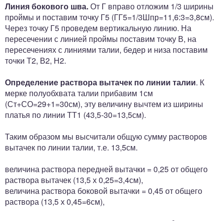
Линия бокового шва.
От Г вправо отложим 1/3 ширины
проймы и поставим точку Г5 (ГГ5=1/3Шпр=11,6:3=3,8см).
Через точку Г5 проведем вертикальную линию. На
пересечении с линией проймы поставим точку В, на
пересечениях с линиями талии, бедер и низа поставим
точки Т2, В2, Н2.
Определение раствора вытачек по линии талии
. К
мерке полуобхвата талии прибавим 1см
(Ст+СО=29+1=30см), эту величину вычтем из ширины
платья по линии ТТ1 (43,5-30=13,5см).
Таким образом мы высчитали общую сумму растворов
вытачек по линии талии, т.е. 13,5см.
величина раствора передней вытачки = 0,25 от общего
раствора вытачек (13,5 х 0,25=3,4см),
величина раствора боковой вытачки = 0,45 от общего
раствора (13,5 х 0,45=6см),