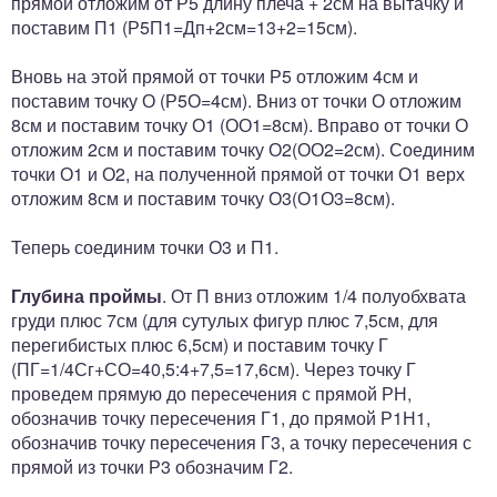
прямой отложим от Р5 длину плеча + 2см на вытачку и
поставим П1 (Р5П1=Дп+2см=13+2=15см).
Вновь на этой прямой от точки Р5 отложим 4см и
поставим точку О (Р5О=4см). Вниз от точки О отложим
8см и поставим точку О1 (ОО1=8см). Вправо от точки О
отложим 2см и поставим точку О2(ОО2=2см). Соединим
точки О1 и О2, на полученной прямой от точки О1 верх
отложим 8см и поставим точку О3(О1О3=8см).
Теперь соединим точки О3 и П1.
Глубина проймы
. От П вниз отложим 1/4 полуобхвата
груди плюс 7см (для сутулых фигур плюс 7,5см, для
перегибистых плюс 6,5см) и поставим точку Г
(ПГ=1/4Сг+СО=40,5:4+7,5=17,6см). Через точку Г
проведем прямую до пересечения с прямой РН,
обозначив точку пересечения Г1, до прямой Р1Н1,
обозначив точку пересечения Г3, а точку пересечения с
прямой из точки Р3 обозначим Г2.