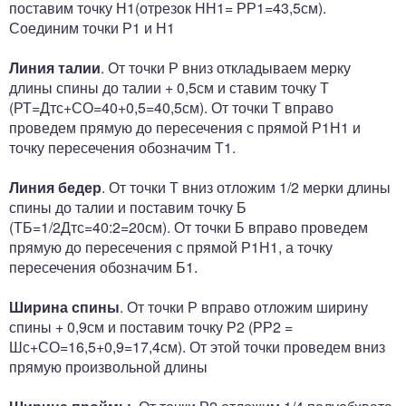
поставим точку Н1(отрезок НН1= РР1=43,5см).
Соединим точки Р1 и Н1
Линия талии
. От точки Р вниз откладываем мерку
длины спины до талии + 0,5см и ставим точку Т
(РТ=Дтс+СО=40+0,5=40,5см). От точки Т вправо
проведем прямую до пересечения с прямой Р1Н1 и
точку пересечения обозначим Т1.
Линия бедер
. От точки Т вниз отложим 1/2 мерки длины
спины до талии и поставим точку Б
(ТБ=1/2Дтс=40:2=20см). От точки Б вправо проведем
прямую до пересечения с прямой Р1Н1, а точку
пересечения обозначим Б1.
Ширина спины
. От точки Р вправо отложим ширину
спины + 0,9см и поставим точку Р2 (РР2 =
Шс+СО=16,5+0,9=17,4см). От этой точки проведем вниз
прямую произвольной длины