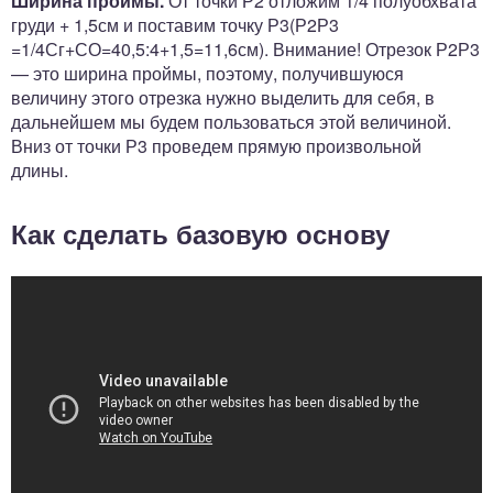
Ширина проймы.
От точки Р2 отложим 1/4 полуобхвата
груди + 1,5см и поставим точку Р3(Р2Р3
=1/4Сг+СО=40,5:4+1,5=11,6см). Внимание! Отрезок Р2Р3
— это ширина проймы, поэтому, получившуюся
величину этого отрезка нужно выделить для себя, в
дальнейшем мы будем пользоваться этой величиной.
Вниз от точки Р3 проведем прямую произвольной
длины.
Как сделать базовую основу