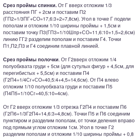
Срез проймы спинки.
От Г вверх отложим 1/3
расстояния ПГ + 2см и поставим П2
(ГП2=1/3ПГ+СО=17,6:3+2=7,8см). Угол в точке Г подели
пополам и отложим 1/10 ширины проймы + 1,5см и
поставим точку П3(ГП3=1/10Шпр+СО=11,6:10+1,5=2,6см)
линию ГГ2 разделим пополам и поставим Г4. Точки
П1,П2,П3 и Г4 соединим плавной линией.
Срез проймы полочки
. От Г2вверх отложим 1/4
полуобхвата груди + 5см (для сутулых фигур + 4,5см, для
перегибистых + 5,5см) и поставим П4
(Г2П4=1/4Сг+СО=40,5:4+4,5=14,6см). От П4 влево
отложим 1/10 полуобхвата груди и поставим П5
(П4П5=1/10Сг=40,5:10=4см).
От Г2 вверх отложим 1/3 отрезка Г2П4 и поставим П6
(Г2П6=1/3Г2П4=14,6:3=4,8см). Точки П5 и П6 соединим
пунктиром и разделим пополам, от точки деления вправо
под прямым углом отложим 1см. Угол в точке Г2
разделим пополам и отложим 1/10 ширины проймы + 0,8