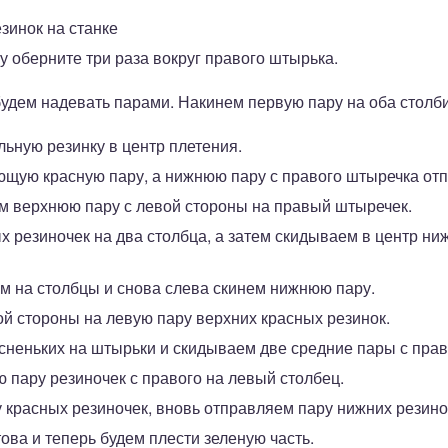
езинок на станке
 оберните три раза вокруг правого штырька.
будем надевать парами. Накинем первую пару на оба столб
ьную резинку в центр плетения.
щую красную пару, а нижнюю пару с правого штыречка отп
м верхнюю пару с левой стороны на правый штыречек.
 резиночек на два столбца, а затем скидываем в центр ниж
м на столбцы и снова слева скинем нижнюю пару.
й стороны на левую пару верхних красных резинок.
сненьких на штырьки и скидываем две средние пары с прав
 пару резиночек с правого на левый столбец.
 красных резиночек, вновь отправляем пару нижних резино
ова и теперь будем плести зеленую часть.