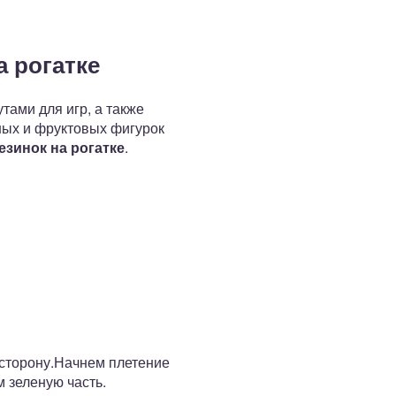
а рогатке
ами для игр, а также
ных и фруктовых фигурок
езинок на рогатке
.
 сторону.Начнем плетение
м зеленую часть.