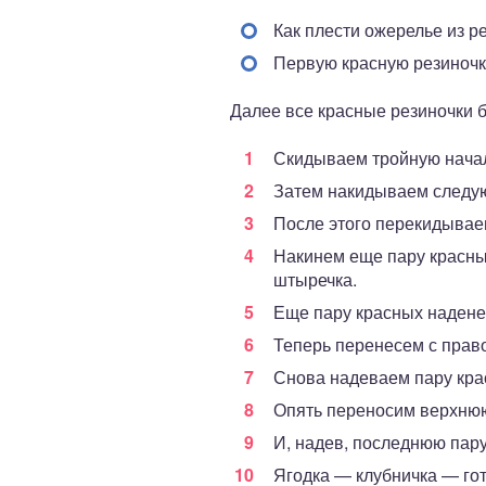
Как плести ожерелье из р
Первую красную резиночку
Далее все красные резиночки 
Скидываем тройную начал
Затем накидываем следую
После этого перекидывае
Накинем еще пару красных
штыречка.
Еще пару красных надене
Теперь перенесем с право
Снова надеваем пару кра
Опять переносим верхнюю
И, надев, последнюю пару
Ягодка — клубничка — гот