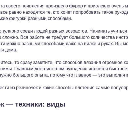
та своего появления произвело фурор и привлекло очень м
все равно находятся те, кто хочет попробовать такое рукод
ькие фигурки разными способами.
опулярно среди людей разных возрастов. Начинать учиться 
бо сложно. Вся работа не требует большого количества инст
сти можно разными способами даже на вилке и руках. Вы м
ля дома.
тесь, то сразу заметите, что способов вязания огромное к
лнимы. Главным достоинством рукоделия является быстрое 
 нужно большого опыта, потому что главное — это выполнят
ести из резиночек и какие способы плетения самые популя
ок — техники: виды