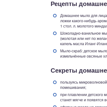
Рецепты домашне
Домашнее мыло для лица: 
ложки какого-нибудь арома
1 стол. л. молотого минд
Шоколадно-ванильное мыло
(молотая или нет по жела
капель масла Иланг-Иланг
Мыло-скраб: детское мыло
измельчённые овсяные хл
Секреты домашне
пользуясь микроволновой
помешивания;
при плавлении детского м
станет мягче и появятся 
эфирные масла не смеши