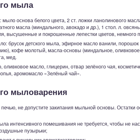
го мыла
мыло основа белого цвета, 2 ст. ложки ланолинового масла (
тного масла (миндального, авокадо и др.), 1 стол. л. овсян
аля, высушенные и покрошенные лепестки цветов, немного 
: брусок детского мыла, эфирное масло ванили, порошок к
нию), кофе молотый, масла-основы (миндальное, оливковое)
а, мед.
, оливковое масло, глицерин, отвар зелёного чая, косметич
опья, аромомасло «Зелёный чай».
го мыловарения
 печью, не допустите закипания мыльной основы. Остатки 
ыла интенсивного помешивания не требуется, чтобы не насы
воздушные пузырьки;
вают с пищевыми ароматизаторами;