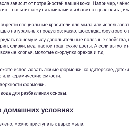
сла зависит от потребностей вашей кожи. Например, чайн
син – насытит кожу витаминами и избавит от целлюлита, ил
иобрести специальные красители для мыла или использова
щью натуральных продуктов: какао, шоколада, фруктового 
 придать вашему мылу дополнительные полезные свойства, 
ин, сливки, мед, настои трав, сухие цветы. А если вы хоти
всяные хлопья, молотые скорлупки орехов и т.д.
ожете использовать любые формочки: кондитерские, детск
 или керамические емкости.
верхности формочки.
 вода для разбавления основы.
в домашних условиях
овлено, можно приступать к варке мыла.