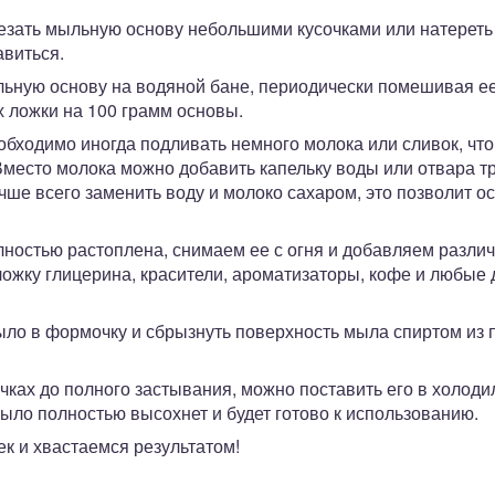
зать мыльную основу небольшими кусочками или натереть д
авиться.
ьную основу на водяной бане, периодически помешивая ее
х ложки на 100 грамм основы.
обходимо иногда подливать немного молока или сливок, чт
место молока можно добавить капельку воды или отвара тр
ше всего заменить воду и молоко сахаром, это позволит о
ностью растоплена, снимаем ее с огня и добавляем различ
ложку глицерина, красители, ароматизаторы, кофе и любые
ло в формочку и сбрызнуть поверхность мыла спиртом из п
ках до полного застывания, можно поставить его в холоди
ыло полностью высохнет и будет готово к использованию.
к и хвастаемся результатом!