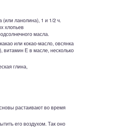
или ланолина), 1 и 1/2 ч.
ых хлопьев
подсолнечного масла.
акао или кокао-масло, овсянка
, витамин Е в масле, несколько
еская глина,
основы растаивают во время
тить его воздухом. Так оно