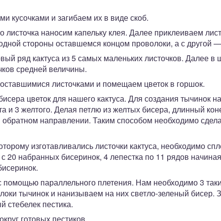
 кусочками и загибаем их в виде скоб.
 листочка наносим капельку клея. Далее приклеиваем листо
одной стороны оставшемся концом проволоки, а с другой —
вый ряд кактуса из 5 самых маленьких листочков. Далее в
чков средней величины.
 оставшимися листочками и помещаем цветок в горшок.
бисера цветок для нашего кактуса. Для создания тычинок н
та и 3 желтого. Делая петлю из желтых бисера, длинный ко
в обратном направлении. Таким способом необходимо сдела
торому изготавливались листочки кактуса, необходимо спле
 с 20 набранных бисеринок, 4 лепестка по 11 рядов начиная
бисеринок.
с помощью параллельного плетения. Нам необходимо 3 таких
локи тычинок и нанизываем на них светло-зеленый бисер. 
й стебелек пестика.
округ готовых пестиков.