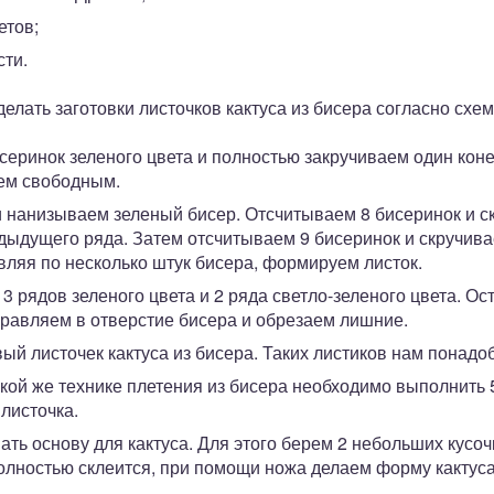
етов;
сти.
елать заготовки листочков кактуса из бисера согласно схе
серинок зеленого цвета и полностью закручиваем один коне
яем свободным.
 нанизываем зеленый бисер. Отсчитываем 8 бисеринок и с
дущего ряда. Затем отсчитываем 9 бисеринок и скручиваем
вляя по несколько штук бисера, формируем листок.
3 рядов зеленого цвета и 2 ряда светло-зеленого цвета. Ос
правляем в отверстие бисера и обрезаем лишние.
ый листочек кактуса из бисера. Таких листиков нам понадоб
акой же технике плетения из бисера необходимо выполнить 5
 листочка.
ь основу для кактуса. Для этого берем 2 небольших кусоч
олностью склеится, при помощи ножа делаем форму кактуса