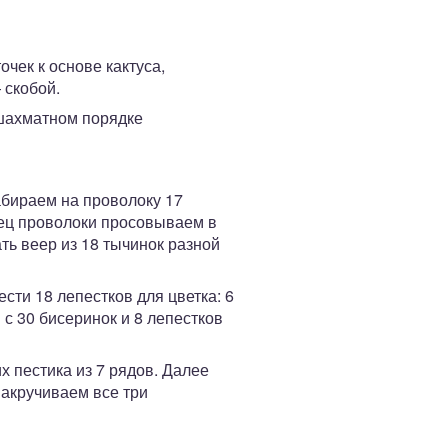
чек к основе кактуса,
 скобой.
 шахматном порядке
абираем на проволоку 17
нец проволоки просовываем в
ть веер из 18 тычинок разной
сти 18 лепестков для цветка: 6
 с 30 бисеринок и 8 лепестков
 пестика из 7 рядов. Далее
Закручиваем все три