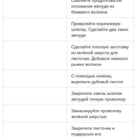
Сваляйте продолговатое
основание жёлудя из
бежевого волокна
Приваляйте коричневую
шляпку. Сделайте два таких
жёлудя
Сделайте плоскую заготовку
из зелёной шерсти для
листочка. Добавьте немного
рыжих волокон
С помощью ножниц
вырежьте дубовый листок
Закрепите сквозь шляпки
жёлудей тонкую проволоку
Замаскируйте проволоку
зелёной шерстью
Закрепите листочек и
подкрасьте его