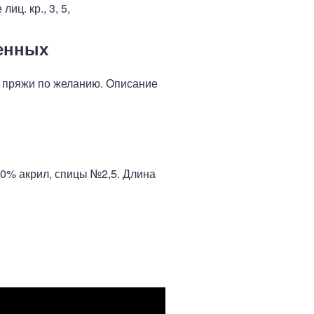
иц. кр., 3, 5,
денных
ет пряжи по желанию. Описание
00% акрил, спицы №2,5. Длина