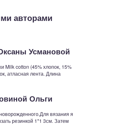
ими авторами
 Оксаны Усмановой
 Milk cotton (45% хлопок, 15%
ок, атласная лента. Длина
ловиной Ольги
 новорожденного.Для вязания я
язать резинкой 1*1 3см. Затем