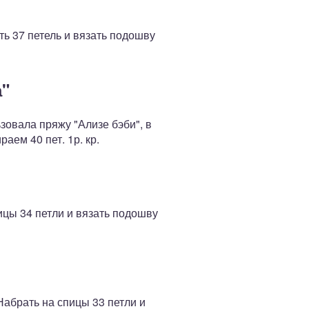
ь 37 петель и вязать подошву
а"
ьзовала пряжу "Ализе бэби", в
аем 40 пет. 1р. кр.
ицы 34 петли и вязать подошву
Набрать на спицы 33 петли и