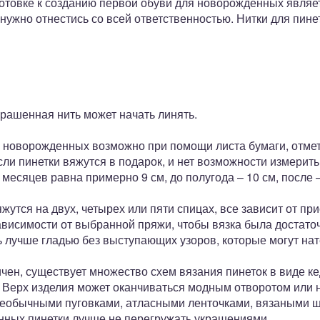
товке к созданию первой обуви для новорожденных являет
нужно отнестись со всей ответственностью. Нитки для пине
крашенная нить может начать линять.
я новорожденных возможно при помощи листа бумаги, отмет
ли пинетки вяжутся в подарок, и нет возможности измерить 
 месяцев равна примерно 9 см, до полугода – 10 см, после –
утся на двух, четырех или пяти спицах, все зависит от пр
ависимости от выбранной пряжи, чтобы вязка была достато
 лучше гладью без выступающих узоров, которые могут на
ен, существует множество схем вязания пинеток в виде кед
. Верх изделия может оканчиваться модным отворотом или
еобычными пуговками, атласными ленточками, вязаными ш
ных пинетки лучше не перегружать украшениями.