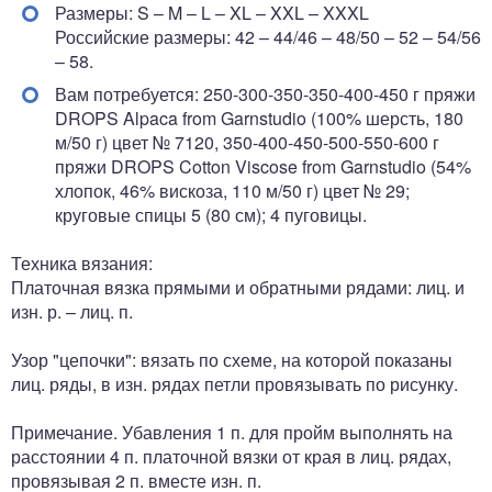
Размеры: S – M – L – XL – XXL – XXXL
Российские размеры: 42 – 44/46 – 48/50 – 52 – 54/56
– 58.
Вам потребуется: 250-300-350-350-400-450 г пряжи
DROPS Alpaca from Garnstudio (100% шерсть, 180
м/50 г) цвет № 7120, 350-400-450-500-550-600 г
пряжи DROPS Cotton Viscose from Garnstudio (54%
хлопок, 46% вискоза, 110 м/50 г) цвет № 29;
круговые спицы 5 (80 см); 4 пуговицы.
Техника вязания:
Платочная вязка прямыми и обратными рядами: лиц. и
изн. р. – лиц. п.
Узор "цепочки": вязать по схеме, на которой показаны
лиц. ряды, в изн. рядах петли провязывать по рисунку.
Примечание. Убавления 1 п. для пройм выполнять на
расстоянии 4 п. платочной вязки от края в лиц. рядах,
провязывая 2 п. вместе изн. п.