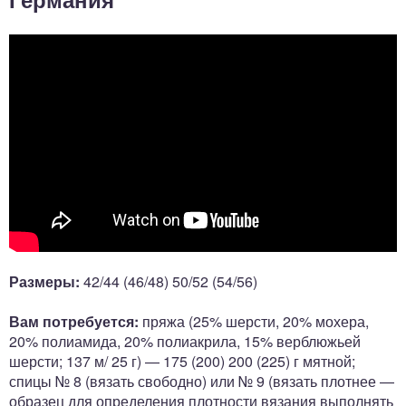
Размеры:
42/44 (46/48) 50/52 (54/56)
Вам потребуется:
пряжа (25% шерсти, 20% мохера,
20% полиамида, 20% полиакрила, 15% верблюжьей
шерсти; 137 м/ 25 г) — 175 (200) 200 (225) г мятной;
спицы № 8 (вязать свободно) или № 9 (вязать плотнее —
образец для определения плотности вязания выполнять