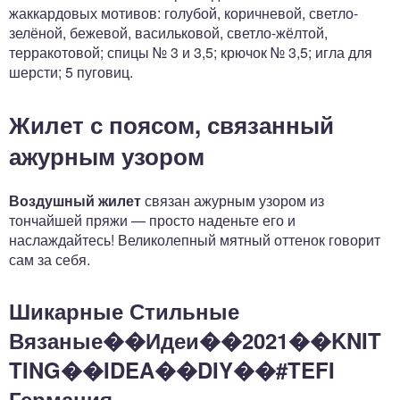
жаккардовых мотивов: голубой, коричневой, светло-
зелёной, бежевой, васильковой, светло-жёлтой,
терракотовой; спицы № 3 и 3,5; крючок № 3,5; игла для
шерсти; 5 пуговиц.
Жилет с поясом, связанный
ажурным узором
Воздушный жилет
связан ажурным узором из
тончайшей пряжи — просто наденьте его и
наслаждайтесь! Великолепный мятный оттенок говорит
сам за себя.
Шикарные Стильные
Вязаные��Идеи��2021��KNIT
TING��IDEA��DIY��#TEFI
Германия