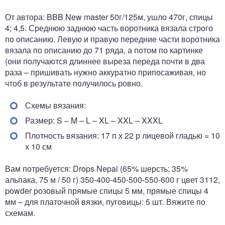
От автора: BBB New master 50г/125м, ушло 470г, спицы
4; 4,5. Среднюю заднюю часть воротника вязала строго
по описанию. Левую и правую передние части воротника
вязала по описанию до 71 ряда, а потом по картинке
(они получаются длиннее выреза переда почти в два
раза – пришивать нужно аккуратно припосаживая, но
чтоб в результате получилось ровно.
Схемы вязания:
Размер: S – M – L – XL – XXL – XXXL
Плотность вязания: 17 п х 22 р лицевой гладью = 10
х 10 см
Вам потребуется: Drops Nepal (65% шерсть; 35%
альпака, 75 м / 50 г) 350-400-450-500-550-600 г цвет 3112,
powder розовый прямые спицы 5 мм, прямые спицы 4
мм – для платочной вязки, пуговицы: 5 шт. Вяжите по
схемам.