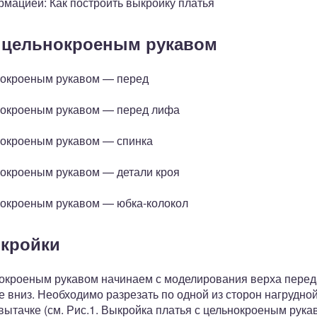
рмацией: Как построить выкройку платья
с цельнокроеным рукавом
ьнокроеным рукавом — перед
ьнокроеным рукавом — перед лифа
ьнокроеным рукавом — спинка
ьнокроеным рукавом — детали кроя
ьнокроеным рукавом — юбка-колокол
кройки
окроеным рукавом начинаем с моделирования верха переда
е вниз. Необходимо разрезать по одной из сторон нагрудной
 вытачке (см. Рис.1. Выкройка платья с цельнокроеным рука