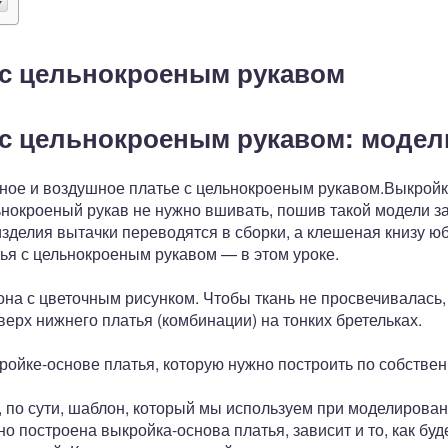
 с цельнокроеным рукавом
 с цельнокроеным рукавом: модел
ное и воздушное платье с цельнокроеным рукавом.Выкройк
льнокроеный рукав не нужно вшивать, пошив такой модели 
делия вытачки переводятся в сборки, а клешеная книзу юб
ья с цельнокроеным рукавом — в этом уроке.
на с цветочным рисунком. Чтобы ткань не просвечивалась,
верх нижнего платья (комбинации) на тонких бретельках.
ройке-основе платья, которую нужно построить по собстве
, по сути, шаблон, который мы используем при моделирова
чно построена выкройка-основа платья, зависит и то, как буд