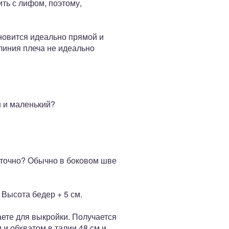
ить с лифом, поэтому,
ановится идеально прямой и
линия плеча не идеально
н и маленький?
аточно? Обычно в боковом шве
 Высота бедер + 5 см.
аете для выкройки. Получается
 и обхватом в талии 48 см и