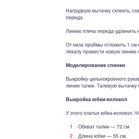
Нагрудную вытачку склеить, со
переда.
Линию плеча переда удлинить н
От низа проймы отложить 1 см 
лекалу провести новую линию 
Моделирование спинки
Выкройку цельнокроеного рукав
линии талии. Талевую вытачку 
Выкройка юбки-колокол
У этого платья юбка-колокол. 
Обхват талии — 72 см
Длина юбки — 55 см.