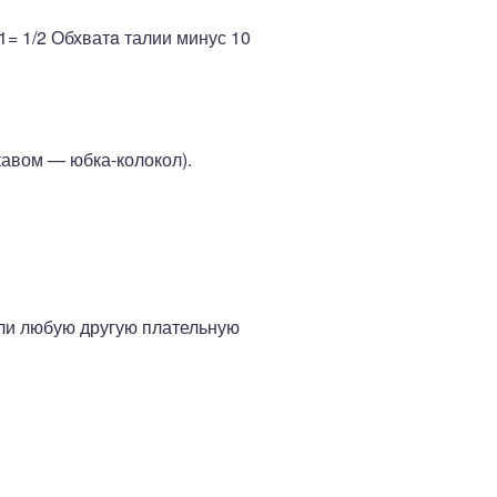
1= 1/2 Обхватa талии минус 10
кавом — юбка-колокол).
или любую другую плательную