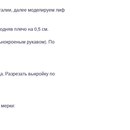
 талии, далее моделируем лиф
одняв плечо на 0,5 см.
льнокроеным рукавом). По
а. Разрезать выкройку по
 мерки: