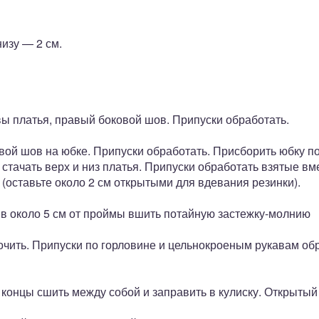
низу — 2 см.
ы платья, правый боковой шов. Припуски обработать.
вой шов на юбке. Припуски обработать. Присборить юбку п
 стачать верх и низ платья. Припуски обработать взятые вм
 (оставьте около 2 см открытыми для вдевания резинки).
ив около 5 см от проймы вшить потайную застежку-молнию
очить. Припуски по горловине и цельнокроеным рукавам обр
 концы сшить между собой и заправить в кулиску. Открытый