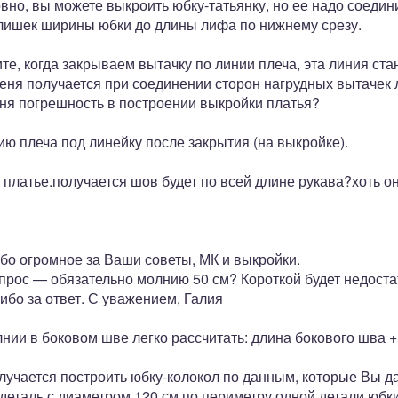
овно, вы можете выкроить юбку-татьянку, но ее надо соедин
лишек ширины юбки до длины лифа по нижнему срезу.
те, когда закрываем вытачку по линии плеча, эта линия ст
еня получается при соединении сторон нагрудных вытачек 
еня погрешность в построении выкройки платья?
ию плеча под линейку после закрытия (на выкройке).
платье.получается шов будет по всей длине рукава?хоть о
бо огромное за Ваши советы, МК и выкройки.
опрос — обязательно молнию 50 см? Короткой будет недост
ибо за ответ. С уважением, Галия
лнии в боковом шве легко рассчитать: длина бокового шва +
лучается построить юбку-колокол по данным, которые Вы д
деталь с диаметром 120 см по периметру одной детали юбки