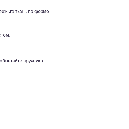
ырежьте ткань по форме
агом.
 обметайте вручную).