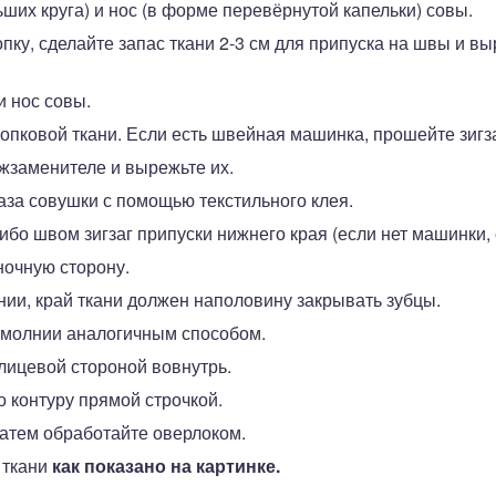
ьших круга) и нос (в форме перевёрнутой капельки) совы.
пку, сделайте запас ткани 2-3 см для припуска на швы и в
и нос совы.
лопковой ткани. Если есть швейная машинка, прошейте зигз
жзаменителе и вырежьте их.
аза совушки с помощью текстильного клея.
бо швом зигзаг припуски нижнего края (если нет машинки,
ночную сторону.
ии, край ткани должен наполовину закрывать зубцы.
 молнии аналогичным способом.
лицевой стороной вовнутрь.
 контуру прямой строчкой.
затем обработайте оверлоком.
 ткани
как показано на картинке.