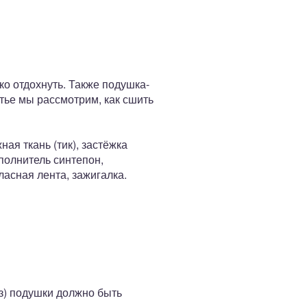
о отдохнуть. Также подушка-
тье мы рассмотрим, как сшить
ая ткань (тик), застёжка
полнитель синтепон,
ласная лента, зажигалка.
з) подушки должно быть