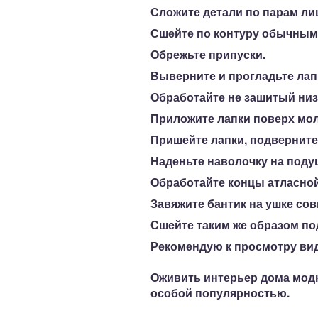
Сложите детали по парам л
Сшейте по контуру обычным
Обрежьте припуски.
Выверните и прогладьте лапк
Обработайте не зашитый низ
Приложите лапки поверх мо
Пришейте лапки, подверните
Наденьте наволочку на поду
Обработайте концы атласной
Завяжите бантик на ушке сов
Сшейте таким же образом под
Рекомендую к просмотру вид
Оживить интерьер дома
модн
особой популярностью.