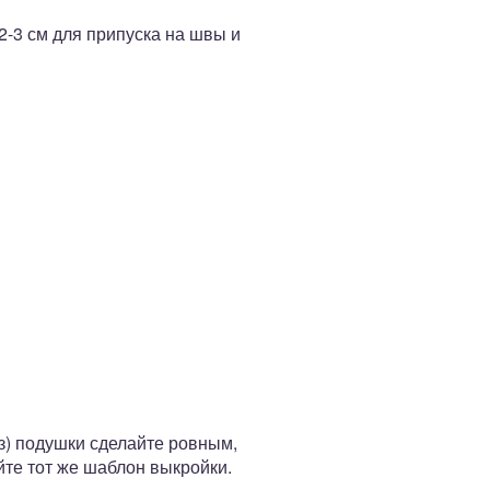
2-3 см для припуска на швы и
з) подушки сделайте ровным,
йте тот же шаблон выкройки.