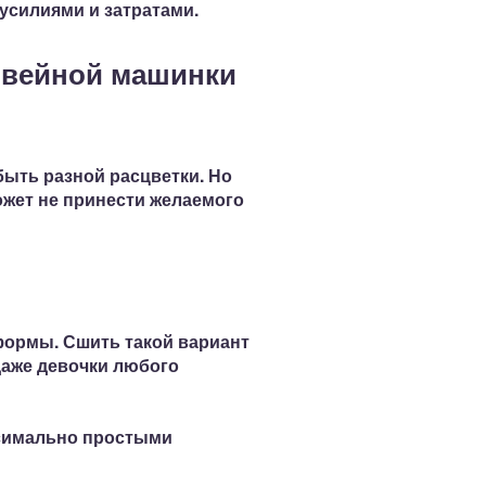
силиями и затратами.
швейной машинки
ыть разной расцветки. Но
ожет не принести желаемого
формы. Сшить такой вариант
даже девочки любого
ксимально
простыми