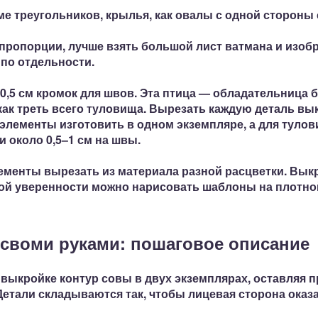
ме треугольников, крылья, как овалы с одной стороны
ропорции, лучше взять большой лист ватмана и изобр
 по отдельности.
0,5 см кромок для швов.
Эта птица — обладательница б
как треть всего туловища. Вырезать каждую деталь вы
 элементы изготовить в одном экземпляре, а
для тулов
ки
около 0,5–1 см на швы.
менты вырезать из материала разной расцветки. Выкр
ной уверенности можно
нарисовать шаблоны на плотной
 своми руками: пошаговое описание
 выкройке контур совы в двух экземплярах,
оставляя п
етали складываются так, чтобы лицевая сторона оказа