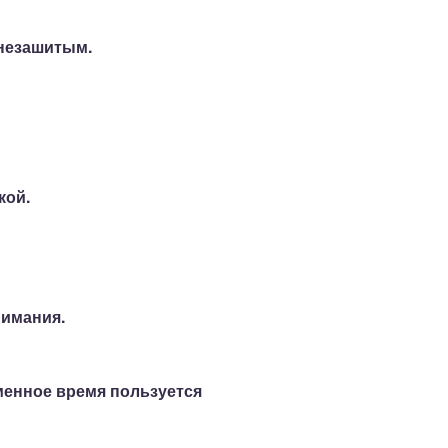
 незашитым.
кой.
нимания.
менное время пользуется