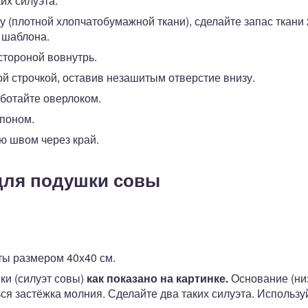
их силуэта.
у (плотной хлопчатобумажной ткани), сделайте запас ткани 
 шаблона.
стороной вовнутрь.
й строчкой, оставив незашитым отверстие внизу.
ботайте оверлоком.
поном.
ю швом через край.
для подушки совы
ты размером 40х40 см.
ки (силуэт совы)
как показано на картинке.
Основание (ни
ться застёжка молния. Сделайте два таких силуэта. Использу