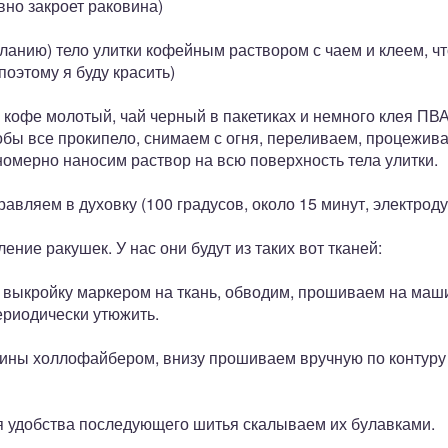
вно закроет раковина)
ланию) тело улитки кофейным раствором с чаем и клеем, чт
поэтому я буду красить)
 кофе молотый, чай черный в пакетиках и немного клея ПВ
тобы все прокипело, снимаем с огня, переливаем, процежив
номерно наносим раствор на всю поверхность тела улитки.
авляем в духовку (100 градусов, около 15 минут, электроду
ние ракушек. У нас они будут из таких вот тканей:
м выкройку маркером на ткань, обводим, прошиваем на маш
риодически утюжить.
ины холлофайбером, внизу прошиваем вручную по контуру
я удобства последующего шитья скалываем их булавками.