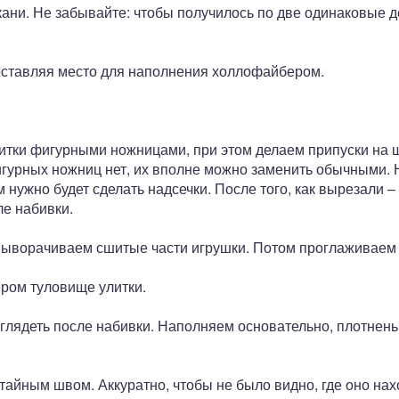
ани. Не забывайте: чтобы получилось по две одинаковые де
оставляя место для наполнения холлофайбером.
тки фигурными ножницами, при этом делаем припуски на ш
фигурных ножниц нет, их вполне можно заменить обычными.
 нужно будет сделать надсечки. После того, как вырезали –
ле набивки.
 выворачиваем сшитые части игрушки. Потом проглаживаем 
ром туловище улитки.
выглядеть после набивки. Наполняем основательно, плотнень
айным швом. Аккуратно, чтобы не было видно, где оно нахо