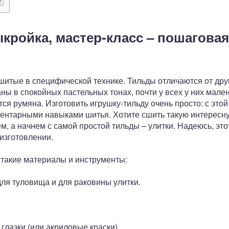
ыкройка, мастер-класс – пошаговая
сшитые в специфической технике. Тильды отличаются от др
ы в спокойных пастельных тонах, почти у всех у них малень
ся румяна. Изготовить игрушку-тильду очень просто: с это
ментарными навыками шитья. Хотите сшить такую интересн
м, а начнем с самой простой тильды – улитки. Надеюсь, эт
изготовлении.
 такие материалы и инструменты:
 для туловища и для раковины улитки.
глазки (или акриловые краски).