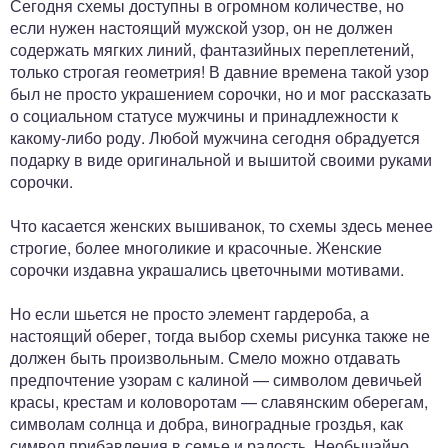
Сегодня схемы доступны в огромном количестве, но
если нужен настоящий мужской узор, он не должен
содержать мягких линий, фантазийных переплетений,
только строгая геометрия! В давние времена такой узор
был не просто украшением сорочки, но и мог рассказать
о социальном статусе мужчины и принадлежности к
какому-либо роду. Любой мужчина сегодня обрадуется
подарку в виде оригинальной и вышитой своими руками
сорочки.
Что касается женских вышиванок, то схемы здесь менее
строгие, более многоликие и красочные. Женские
сорочки издавна украшались цветочными мотивами.
Но если шьется не просто элемент гардероба, а
настоящий оберег, тогда выбор схемы рисунка также не
должен быть произвольным. Смело можно отдавать
предпочтение узорам с калиной — символом девичьей
красы, крестам и коловоротам — славянским оберегам,
символам солнца и добра, виноградные гроздья, как
символ прибавления в семье и радость. Необычайно