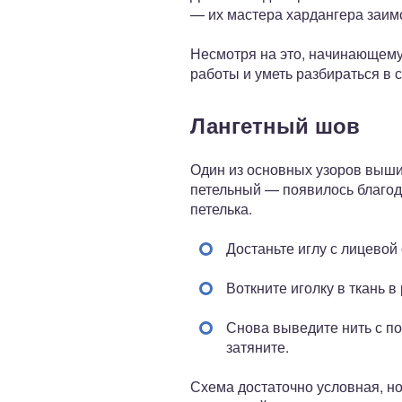
— их мастера хардангера заимс
Несмотря на это, начинающему
работы и уметь разбираться в 
Лангетный шов
Один из основных узоров выши
петельный — появилось благода
петелька.
Достаньте иглу с лицевой
Воткните иголку в ткань в
Снова выведите нить с по
затяните.
Схема достаточно условная, н