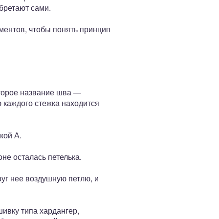
бретают сами.
ментов, чтобы понять принцип
Второе название шва —
ю каждого стежка находится
кой А.
оне осталась петелька.
руг нее воздушную петлю, и
ивку типа хардангер,