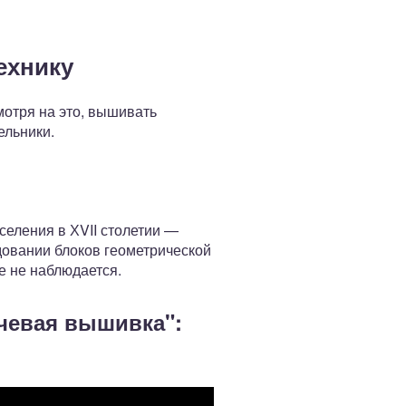
ехнику
отря на это, вышивать
ельники.
селения в ХVII столетии —
довании блоков геометрической
е не наблюдается.
чевая вышивка":