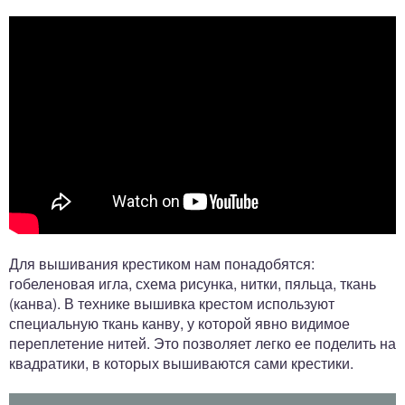
Для вышивания крестиком нам понадобятся:
гобеленовая игла, схема рисунка, нитки, пяльца, ткань
(канва). В технике вышивка крестом используют
специальную ткань канву, у которой явно видимое
переплетение нитей. Это позволяет легко ее поделить на
квадратики, в которых вышиваются сами крестики.