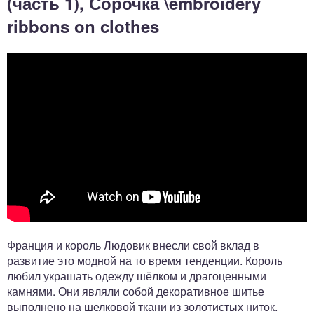
(часть 1), Сорочка \embroidery
ribbons on clothes
Франция и король Людовик внесли свой вклад в
развитие это модной на то время тенденции. Король
любил украшать одежду шёлком и драгоценными
камнями. Они являли собой декоративное шитье
выполнено на шелковой ткани из золотистых ниток.