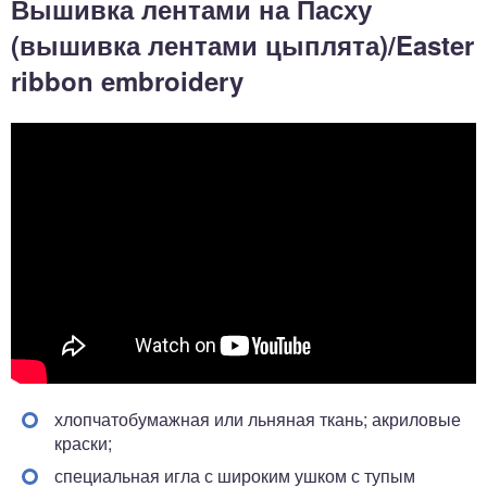
Вышивка лентами на Пасху
(вышивка лентами цыплята)/Easter
ribbon embroidery
хлопчатобумажная или льняная ткань; акриловые
краски;
специальная игла с широким ушком с тупым