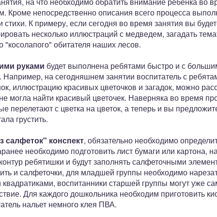
нятия, на что необходимо обратить внимание ребенка во вр
. Кроме непосредственно описания всего процесса выполн
и стихи. К примеру, если сегодня во время занятия вы буде
ровать несколько иллюстраций с медведем, загадать темат
го "косолапого" обитателя наших лесов.
оими руками
будет выполнена ребятами быстро и с больши
 Например, на сегодняшнем занятии воспитатель с ребятам
нок, иллюстрацию красивых цветочков и загадок, можно расс
и не могла найти красивый цветочек. Наверняка во время пр
е перелетают с цветка на цветок, а теперь и вы предложит
ала грустить.
з салфеток" конспект
, обязательно необходимо определит
аранее необходимо подготовить лист бумаги или картона, н
 контур ребятишки и будут заполнять салфеточными элемен
ить и салфеточки, для младшей группы необходимо нареза
 квадратиками, воспитанники старшей группы могут уже са
твие. Для каждого дошкольника необходим приготовить кис
татель нальет немного клея ПВА.