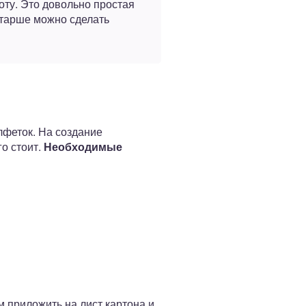
оту. Это довольно простая
старше можно сделать
лфеток. На создание
о стоит.
Необходимые
м приложить на лист картона и