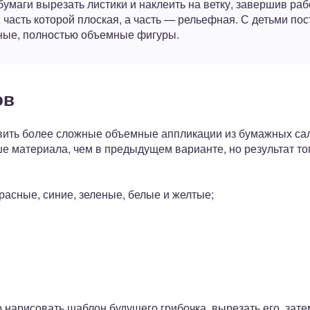
бумаги вырезать листики и наклеить на ветку, завершив раб
 часть которой плоская, а часть — рельефная. С детьми по
ные, полностью объемные фигуры.
ов
овить более сложные объемные аппликации из бумажных са
е материала, чем в предыдущем варианте, но результат тог
расные, синие, зеленые, белые и желтые;
 нарисовать шаблон будущего грибочка, вырезать его, зате