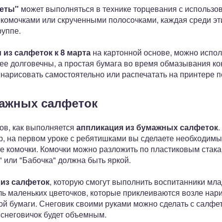
веты"
может выполняться в технике торцевания с использ
 комочками или скрученными полосочками, каждая среди эти
руппе.
 из салфеток к 8 марта
на картонной основе, можно испол
лее долговечны, а простая бумага во время обмазывания ко
 нарисовать самостоятельно или распечатать на принтере 
мажных салфеток
ов, как выполняется
аппликация из бумажных салфеток
.
ер, на первом уроке с ребятишками вы сделаете необходим
е комочки. Комочки можно разложить по пластиковым стака
" или "Бабочка" должна быть яркой.
 из салфеток
, которую смогут выполнить воспитанники мла
ь маленьких цветочков, которые приклеиваются возле нари
ой бумаги. Снеговик своими руками можно сделать с салфе
 снеговичок будет объемным.