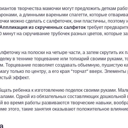
риантов творчества мамочки могут предложить деткам рабо
аронами, а длинными вареными спагетти, которые отварив
очки можно сделать с салфеточек, они пластичны, поэтому и
Аппликация из скрученных салфеток
требует предварит
 минут на скручивание трубочек разных цветов, которые з
лфеточку на полоски на четыре части, а затем скрутить их 
делку в технике торцевание или топиарий своими руками, т
см. Торцевание позволяет создавать объемную, пушистую к
агу только по центру, а его края "торчат" вверх. Элементы 
истый эффект.
бщать ребенка к изготовлению поделок своими руками. Мал
иалами. Одной из обязательных составляющих дошкольной
ей во время работы развиваются творческие навыки, вообр
оме этого, такие занятия оказывают положительное влияние
а