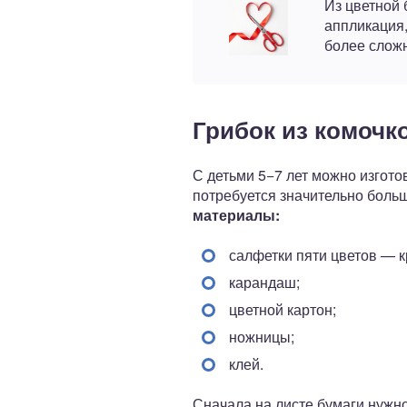
Из цветной 
аппликация,
более слож
Грибок из комочк
С детьми 5−7 лет можно изгот
потребуется значительно больш
материалы:
салфетки пяти цветов — к
карандаш;
цветной картон;
ножницы;
клей.
Сначала на листе бумаги нужно