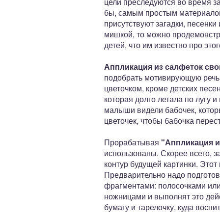
цели преследуются во время за
бы, самым простым материалом
присутствуют загадки, песенки 
мишкой, то можно продемонстри
детей, что им известно про это
Аппликация из салфеток св
подобрать мотивирующую речь.
цветочком, кроме детских песе
которая долго летала по лугу 
малыши видели бабочек, которы
цветочек, чтобы бабочка перест
Прорабатывая
"Аппликация и
использованы. Скорее всего, з
контур будущей картинки. Этот
Предварительно надо подготов
фрагментами: полосочками или
ножницами и выполнят это дейс
бумагу и тарелочку, куда воспи