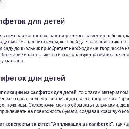
лфеток для детей
язательная составляющая творческого развития ребенка, к
аду вместе с воспитателем, который дает все подсказки по
м саду дошкольник приобретает необходимые творческие на
ображение и фантазию, но и способствуют развитию речево
ку малыша.
лфеток для детей
ппликации из салфеток для детей
, то с таким материало
тского сада, ведь для реализации своего творческого "про
р, ножницы. Салфеточки можно обрывать пальчиками, дела
м приклеивать на поверхность бумаги, создавая красивую ко
вит
конспекты занятия "Аппликация из салфеток"
, так к