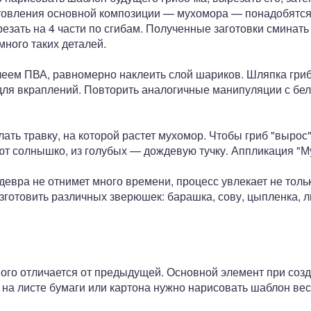
товления основной композиции — мухомора — понадобятся
езать на 4 части по сгибам. Полученные заготовки сминать
ного таких деталей.
клеем ПВА, равномерно наклеить слой шариков. Шляпка гри
 для вкраплений. Повторить аналогичные манипуляции с бе
лать травку, на которой растет мухомор. Чтобы гриб "вырос
ют солнышко, из голубых — дождевую тучку. Аппликация "М
евра не отнимет много времени, процесс увлекает не тольк
отовить различных зверюшек: барашка, сову, цыпленка, льв
ного отличается от предыдущей. Основной элемент при соз
 на листе бумаги или картона нужно нарисовать шаблон ве