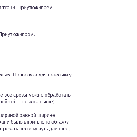
и ткани. Приутюживаем.
 Приутюживаем.
льку. Полосочка для петельки у
апе все срезы можно обработать
кройкой — ссылка выше).
 шириной равной ширине
кани было впритык, то обтачку
трезать полоску чуть длиннее,