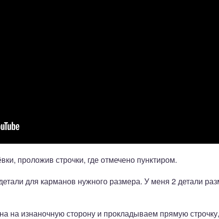
ки, проложив строчки, где отмечено пунктиром.
етали для карманов нужного размера. У меня 2 детали раз
на на изнаночную сторону и прокладываем прямую строчку,