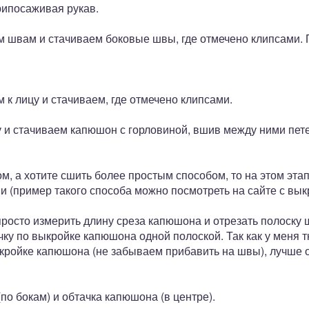
рипосаживая рукав.
 швам и стачиваем боковые швы, где отмечено клипсами.
к лицу и стачиваем, где отмечено клипсами.
у и стачиваем капюшон с горловиной, вшив между ними пете
ом, а хотите сшить более простым способом, то на этом эт
ни (пример такого способа можно посмотреть на сайте с вы
росто измерить длину среза капюшона и отрезать полоску
чку по выкройке капюшона одной полоской. Так как у меня т
ыкройке капюшона (не забываем прибавить на швы), лучше о
по бокам) и обтачка капюшона (в центре).