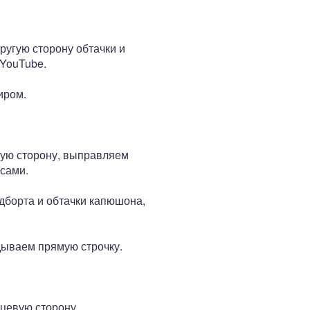
Другую сторону обтачки и
 YouTube.
иром.
ную сторону, выправляем
псами.
дборта и обтачки капюшона,
дываем прямую строчку.
цевую сторону.