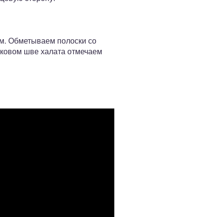
см. Обметываем полоски со
боковом шве халата отмечаем