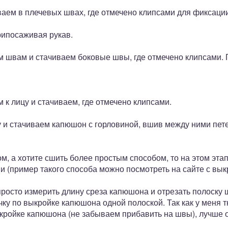
ваем в плечевых швах, где отмечено клипсами для фиксаци
рипосаживая рукав.
 швам и стачиваем боковые швы, где отмечено клипсами.
к лицу и стачиваем, где отмечено клипсами.
у и стачиваем капюшон с горловиной, вшив между ними пете
ом, а хотите сшить более простым способом, то на этом эт
ни (пример такого способа можно посмотреть на сайте с вы
росто измерить длину среза капюшона и отрезать полоску
чку по выкройке капюшона одной полоской. Так как у меня т
ыкройке капюшона (не забываем прибавить на швы), лучше о