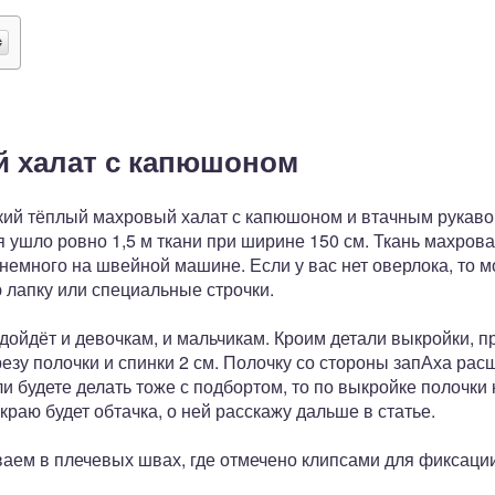
й халат с капюшоном
ский тёплый махровый халат с капюшоном и втачным рукаво
я ушло ровно 1,5 м ткани при ширине 150 см. Ткань махровая
 немного на швейной машине. Если у вас нет оверлока, то
 лапку или специальные строчки.
одойдёт и девочкам, и мальчикам. Кроим детали выкройки, п
езу полочки и спинки 2 см. Полочку со стороны запАха рас
ли будете делать тоже с подбортом, то по выкройке полочки
краю будет обтачка, о ней расскажу дальше в статье.
ваем в плечевых швах, где отмечено клипсами для фиксаци