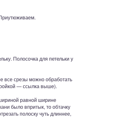
 Приутюживаем.
льку. Полосочка для петельки у
апе все срезы можно обработать
кройкой — ссылка выше).
 шириной равной ширине
кани было впритык, то обтачку
трезать полоску чуть длиннее,