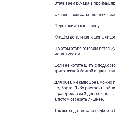
Втачиваем рукава в проймы, п
Складываем халат по плечевым
Переходим к капюшону.
Кладём детали капюшона лицом 
На этом этапе готовим петельк
меня 12х2 см.
Если не хотите шить с подборт
трикотажной бейкой в цвет тка
Для обтачки капюшона можно п
подборта. Либо раскроить обта
я раскроила из 2 деталей по в
а потом отрезать лишнее.
Так выглядят детали подборта (