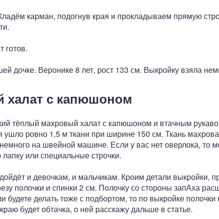
ладём карман, подогнув края и прокладываем прямую строч
ти.
 готов.
ей дочке. Веронике 8 лет, рост 133 см. Выкройку взяла нем
й халат с капюшоном
ский тёплый махровый халат с капюшоном и втачным рукаво
я ушло ровно 1,5 м ткани при ширине 150 см. Ткань махровая
 немного на швейной машине. Если у вас нет оверлока, то
 лапку или специальные строчки.
одойдёт и девочкам, и мальчикам. Кроим детали выкройки, п
езу полочки и спинки 2 см. Полочку со стороны запАха рас
ли будете делать тоже с подбортом, то по выкройке полочки
краю будет обтачка, о ней расскажу дальше в статье.