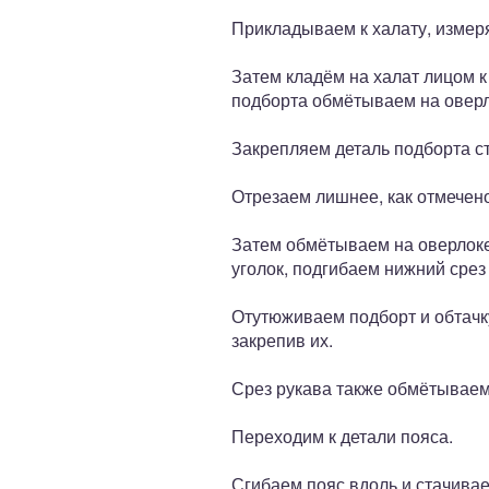
Прикладываем к халату, измер
Затем кладём на халат лицом к 
подборта обмётываем на оверл
Закрепляем деталь подборта стр
Отрезаем лишнее, как отмечен
Затем обмётываем на оверлоке
уголок, подгибаем нижний срез
Отутюживаем подборт и обтачк
закрепив их.
Срез рукава также обмётываем 
Переходим к детали пояса.
Сгибаем пояс вдоль и стачива