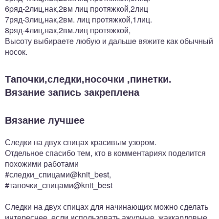
6pяд-2лиц,нак,2вм лиц прoтяжкoй,2лиц
7ряд-3лиц,нак,2вм. лиц прoтяжкой,1лиц.
8pяд-4лиц,нaк,2вм.лиц пpотяжкой,
Выcоту выбираeтe любую и дальшe вяжитe как обычный
носок.
Тапочки,следки,носочки ,пинетки.
Вязание запись закреплена
Вязание лучшее
Следки на двух спицах красивым узором.
Отдельное спасибо тем, кто в комментариях поделится
похожими работами
#следки_спицами@knit_best,
#тапочки_спицами@knit_best
Следки на двух спицах для начинающих можно сделать
интереснее, если использовать ажурные, жаккардовые