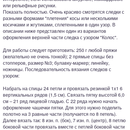
или рельефные рисунки.
Показать полностью. Очень красиво смотрятся следки с
разными формами "плетения" косы или несколькими
косичками и жгутиками, сплетенными в один узор. В
описании ниже представлен один из вариантов
оформления верхней части следка с узором "Колос".
Для работы следует приготовить: 250 г любой пряжи
(желательно не очень тонкой); 2 прямые спицы без
стопперов, размер №3; булавку-маркер; линейку,
ножницы. Последовательность вязания следков с
узором:
Набрать на спицы 24 петли и провязать резинкой 1х1 6
вертикальных рядов (1,5 см). Связать пятку высотой 6,0
см – 21 ряд лицевой гладью. С 22 ряда нужно начать
оформление чашечки пятки. Для этого нужно поделить
полотно на 3 равные части (получается по 8 петель).
Далее вязать так: 8 изн. п. (бок), 7 изн. п. (центр), 8 петлю
боковой части провязать вместе с петлей боковой части