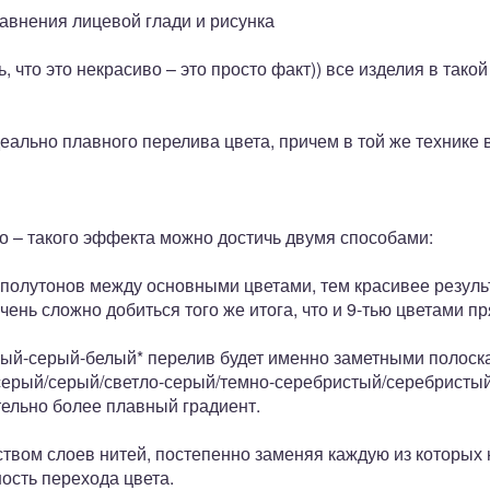
авнения лицевой глади и рисунка
ь, что это некрасиво – это просто факт)) все изделия в тако
еально плавного перелива цвета, причем в той же технике 
о – такого эффекта можно достичь двумя способами:
 полутонов между основными цветами, тем красивее резуль
 очень сложно добиться того же итога, что и 9-тью цветами п
ный-серый-белый* перелив будет именно заметными полоска
серый/серый/светло-серый/темно-серебристый/серебристый
тельно более плавный градиент.
вом слоев нитей, постепенно заменяя каждую из которых н
ость перехода цвета.