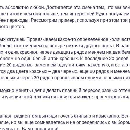
ь абсолютно любой. Достигается эта смена тем, что мы вя
ше ниток и чем они тоньше, тем интересней будет получае
убее переходы. Рассмотрим пример, используя при этом три
ного цветов.
ых катушек. Провязываем какое-то определенное количеств
После этого меняем на четыре ниточки другого цвета. В наш
 и одна красная, через двадцать рядов меняем на два бел
еняем на один белый и три красных. И последние 20 рядо
е 20 рядов мы заменяем одну ниточку на черную, и остаютс
тся два цвета красных – два черных, еще 20 рядов и меняем
и черных и через 20 рядов провязываем одними черными ни
можно менять цвет и делать плавный переход разных оттен
 изучения этой техники вязания вы можете просмотреть ви
ная градиентом выглядит очень стильно и изысканно. Если
елие, но вы еще сомневаетесь и не определились с выбором
результате, Вам понравится!