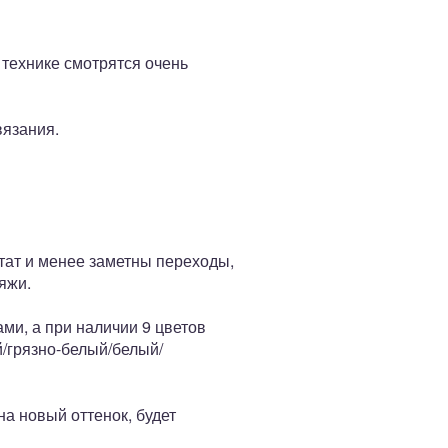
й технике смотрятся очень
вязания.
тат и менее заметны переходы,
ряжи.
ми, а при наличии 9 цветов
/грязно-белый/белый/
а новый оттенок, будет