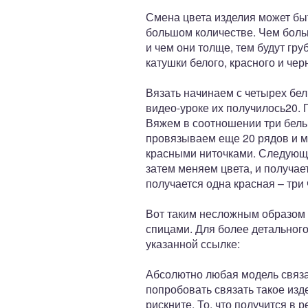
Смена цвета изделия может быт
большом количестве. Чем боль
и чем они толще, тем будут гр
катушки белого, красного и чер
Вязать начинаем с четырех бел
видео-уроке их получилось20. 
Вяжем в соотношении три белых
провязываем еще 20 рядов и м
красными ниточками. Следующи
затем меняем цвета, и получае
получается одна красная – тр
Вот таким несложным образом 
спицами. Для более детального
указанной ссылке:
Абсолютно любая модель связан
попробовать связать такое изд
рискните. То, что получится в 