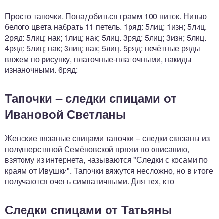
Просто тапочки. Понадобиться грамм 100 ниток. Нитью
белого цвета набрать 11 петель. 1ряд: 5лиц; 1изн; 5лиц.
2ряд: 5лиц; нак; 1лиц; нак; 5лиц. 3ряд: 5лиц; 3изн; 5лиц.
4ряд: 5лиц; нак; 3лиц; нак; 5лиц. 5ряд: нечётные ряды
вяжем по рисунку, платочные-платочными, накиды
изнаночными. 6ряд:
Тапочки – следки спицами от
Ивановой Светланы
Женские вязаные спицами тапочки – следки связаны из
полушерстяной Семёновской пряжи по описанию,
взятому из интернета, называются "Следки с косами по
краям от Ивушки". Тапочки вяжутся несложно, но в итоге
получаются очень симпатичными. Для тех, кто
Следки спицами от Татьяны