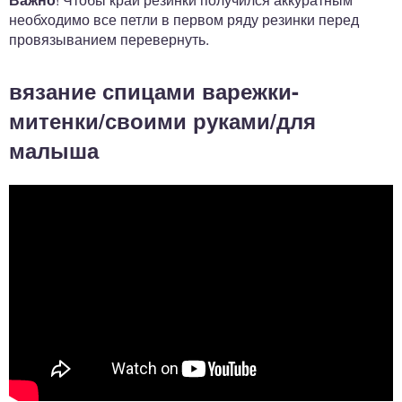
необходимо все петли в первом ряду резинки перед
провязыванием перевернуть.
вязание спицами варежки-
митенки/своими руками/для
малыша