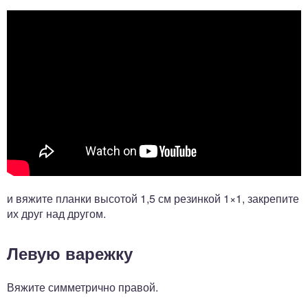
и вяжите планки высотой 1,5 см резинкой 1×1, закрепите
их друг над другом.
Левую варежку
Вяжите симметрично правой.