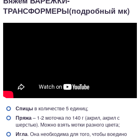
Вяжем ВАРЕЖКИ-
ТРАНСФОРМЕРЫ(подробный мк)
Спицы
в количестве 5 единиц;
Пряжа
– 1-2 моточка по 140 г (акрил, акрил с
шерстью). Можно взять мотки разного цвета;
Игла
. Она необходима для того, чтобы воедино