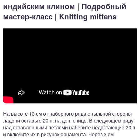
индийским клином | Подробный
мастер-класс | Knitting mittens
На высоте 13 см от наборного ряда с тыльной стороны
ладони оставьте 20 п. на доп. спице. В следующем ряду
над оставленными петлями наберите недостающие 20 п.
и включите их в рисунок орнамента. Через 3 см