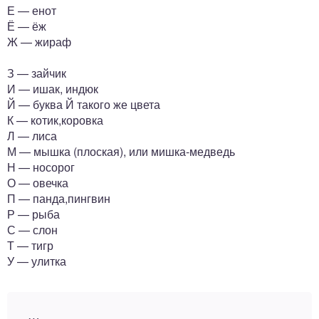
Е — енот
Ё — ёж
Ж — жираф
З — зайчик
И — ишак, индюк
Й — буква Й такого же цвета
К — котик,коровка
Л — лиса
М — мышка (плоская), или мишка-медведь
Н — носорог
О — овечка
П — панда,пингвин
Р — рыба
С — слон
Т — тигр
У — улитка