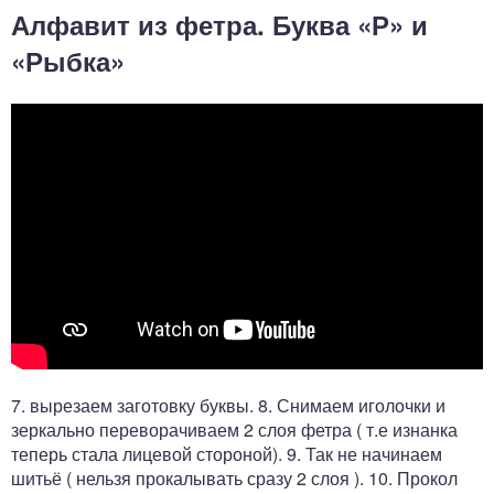
Алфавит из фетра. Буква «Р» и
«Рыбка»
7. вырезаем заготовку буквы. 8. Снимаем иголочки и
зеркально переворачиваем 2 слоя фетра ( т.е изнанка
теперь стала лицевой стороной). 9. Так не начинаем
шитьё ( нельзя прокалывать сразу 2 слоя ). 10. Прокол