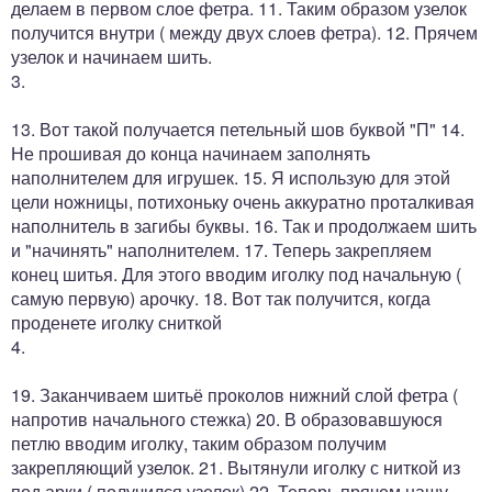
делаем в первом слое фетра. 11. Таким образом узелок
получится внутри ( между двух слоев фетра). 12. Прячем
узелок и начинаем шить.
3.
13. Вот такой получается петельный шов буквой "П" 14.
Не прошивая до конца начинаем заполнять
наполнителем для игрушек. 15. Я использую для этой
цели ножницы, потихоньку очень аккуратно проталкивая
наполнитель в загибы буквы. 16. Так и продолжаем шить
и "начинять" наполнителем. 17. Теперь закрепляем
конец шитья. Для этого вводим иголку под начальную (
самую первую) арочку. 18. Вот так получится, когда
проденете иголку сниткой
4.
19. Заканчиваем шитьё проколов нижний слой фетра (
напротив начального стежка) 20. В образовавшуюся
петлю вводим иголку, таким образом получим
закрепляющий узелок. 21. Вытянули иголку с ниткой из
под арки ( получился узелок) 22. Теперь прячем нашу