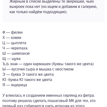
Жирным в списке выделены те зверюшки, чьих
выкроек пока нет (но ищем и добавим в галерею,
как только найдём подходящие).
Ф — филин
Х — хомяк
Ц — цыплята
Ч — черепаха
Ш — шимпанзе
Щ — щука
Ъ,Ь знак — один кармашек (буквы такого же цвета)
Ы — кусочек сыра и мышка с хвостиком
Э — буква Э такого же цвета
Ю -буква Ю такого же цвета
Я — ящерица
У влеклась я созданием именных гирлянд из фетра.
поэтому решила сделать пошаговый МК для тех, кто
первый раз собирается шить игрушки из этого