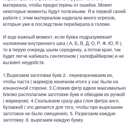
материала, чтобы предостеречь от ошибок. Может
некоторые моменты будут полезными. Я в первой своей
работе с этим материалом наделала много огрехов,
которые уже в последствии перебирала в голове.
И еще важный момент, если буква подразумевает
наложение внутреннего шва ( А, Б, В, Д, О, Р, Ф, Ю, Я ),
то в перую очередь шьем серединку, а потом края, так
будет легче набивать синтепоном ( халофайбером) и не
вызовет неудобств.
1.Вырезаем заготовки букв 2 . переворачиваем их,
чтобы паста ( маркер)в конечном итоге у нас были на
изнаночной стороне. 3.Сложив фетр вдвое максимально
близко располагаем заготовки букв и обводим их ручкой
( маркером). 4.Скалываем сразу два слоя фетра англ.
булавкой ( это делается для того, чтобы при вырезании
заготовок не было смещения). 5. Разрезаем каждую
заготовку. 6. вырезаем каждую букву.