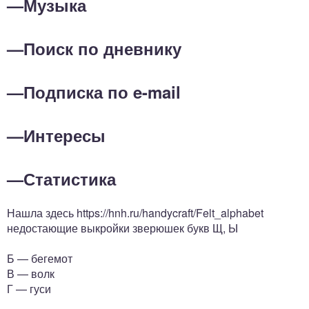
—
Музыка
—
Поиск по дневнику
—
Подписка по e-mail
—
Интересы
—
Статистика
Нашла здесь https://hnh.ru/handycraft/Felt_alphabet
недостающие выкройки зверюшек букв Щ, Ы
Б — бегемот
В — волк
Г — гуси