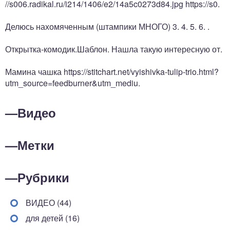
//s006.radikal.ru/i214/1406/e2/14a5c0273d84.jpg https://s0.
Делюсь нахомяченным (штампики МНОГО) 3. 4. 5. 6. .
Открытка-комодик.Шаблон. Нашла такую интересную от.
Мамина чашка https://stitchart.net/vyishivka-tulip-trio.html?
utm_source=feedburner&utm_mediu.
—
Видео
—
Метки
—
Рубрики
ВИДЕО (44)
для детей (16)