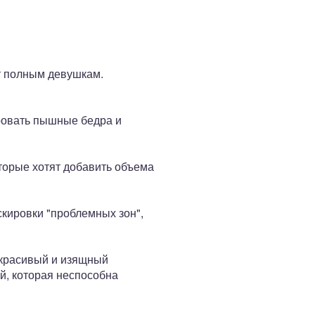
т полным девушкам.
ровать пышные бедра и
торые хотят добавить объема
кировки "проблемных зон",
о красивый и изящный
й, которая неспособна