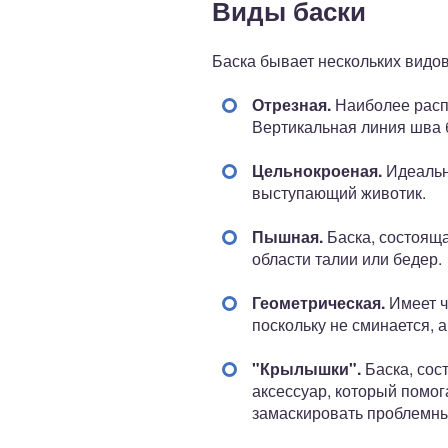
Виды баски
Баска бывает нескольких видов
Отрезная.
Наиболее расп
Вертикальная линия шва б
Цельнокроеная.
Идеальн
выступающий животик.
Пышная.
Баска, состояща
области талии или бедер.
Геометрическая.
Имеет ч
поскольку не сминается, 
"Крылышки".
Баска, сос
аксессуар, который помог
замаскировать проблемны