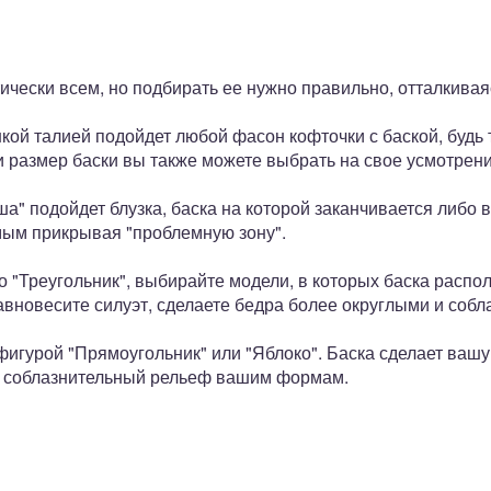
тически всем, но подбирать ее нужно правильно, отталкивая
ой талией подойдет любой фасон кофточки с баской, будь 
 размер баски вы также можете выбрать на свое усмотрени
а" подойдет блузка, баска на которой заканчивается либо
мым прикрывая "проблемную зону".
о "Треугольник", выбирайте модели, в которых баска расп
вновесите силуэт, сделаете бедра более округлыми и соб
фигурой "Прямоугольник" или "Яблоко". Баска сделает ваш
т соблазнительный рельеф вашим формам.