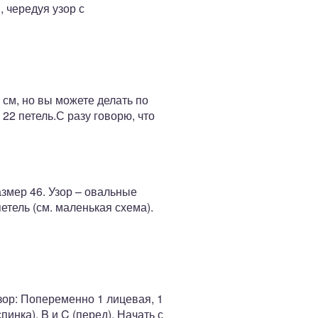
 чередуя узор с
 см, но вы можете делать по
22 петель.С разу говорю, что
змер 46. Узор – овальные
тель (см. маленькая схема).
зор: Попеременно 1 лицевая, 1
инка), B и C (перед). Начать с