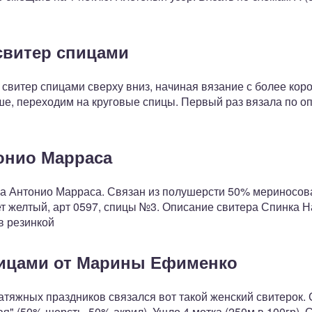
свитер спицами
свитер спицами сверху вниз, начиная вязание с более коро
ьше, переходим на круговые спицы. Первый раз вязала по о
онио Марраса
ра Антонио Марраса. Связан из полушерсти 50% мериносов
ет желтый, арт 0597, спицы №3. Описание свитера Спинка 
в резинкой
пицами от Марины Ефименко
атяжных праздников связался вот такой женский свитерок. 
я" (50% шерсть, 50% акрил). Ушло 4 мотка (250м в 100гр).