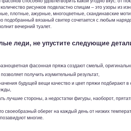
 фасонов способно удовлетворить какой угодно вкус: от по
 количество рисунков подвластно спицам – это узоры из изн
ые, плотные, ажурные, многоцветные, скандинавские моти
 подобранный вязаный свитер сочетается с любым нарядом
полнит вечерний туалет.
ые леди, не упустите следующие детал
 разноцветная фасонная пряжа создают смелый, оригинальн
 позволяет получить изумительный результат,
начения будущей вещи качество и цвет пряжи подбирают в 
ежды,
ь лучшие стороны, а недостатки фигуры, наоборот, прятат
о своеобразный оберег на каждый день от низких температу
 позавидуют многие.