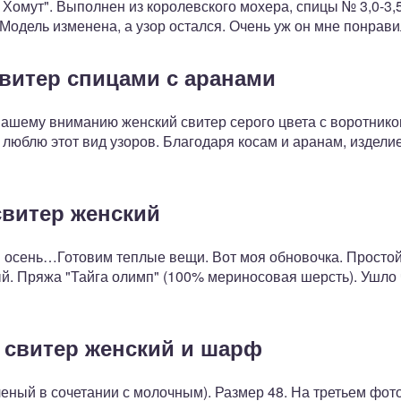
 Хомут". Выполнен из королевского мохера, спицы № 3,0-3,5
Модель изменена, а узор остался. Очень уж он мне понрави
витер спицами с аранами
шему вниманию женский свитер серого цвета с воротником
ь люблю этот вид узоров. Благодаря косам и аранам, издели
витер женский
и осень…Готовим теплые вещи. Вот моя обновочка. Простой
й. Пряжа "Тайга олимп" (100% мериносовая шерсть). Ушло 
 свитер женский и шарф
леный в сочетании с молочным). Размер 48. На третьем фо