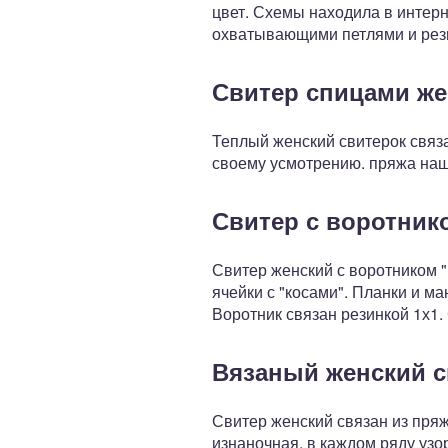
цвет. Схемы находила в интерн
охватывающими петлями и рез
Свитер спицами же
Теплый женский свитерок связа
своему усмотрению. пряжа наша
Свитер с воротник
Свитер женский с воротником "
ячейки с "косами". Планки и м
Воротник связан резинкой 1х1
Вязаный женский с
Свитер женский связан из пряж
изнаночная, в каждом ряду узор