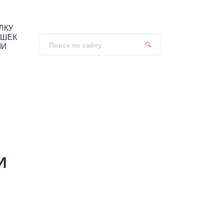
ЛКУ
ИШЕК
МИ
И