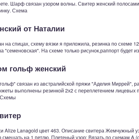
ете. Шарф связан узором волны. Свитер женский полосами,
инку. Схема
нский от Наталии
н на спицах, схему вязки я приложила, резинка по схеме 12
 "семеновская". На схеме только рисунок,раппорт будет из 
ом гольф женский
гольф" связан из австралийской пряжи "Аделия Миррей", ра
анжеты выполнены резинкой 2х2 с переплетением лицевых пе
. Схемы
витер
и Alize Lanagold цвет 463. Описание свитера Жемчужный у
 смещать на 1 петлю. Плетеный узор: Вязать по схемам A (сп