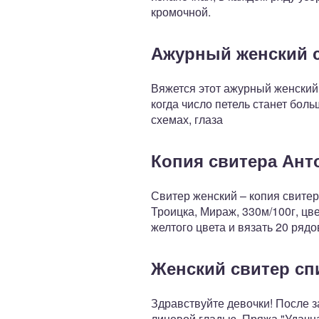
кромочной.
Ажурный женский 
Вяжется этот ажурный женский 
когда число петель станет бол
схемах, глаза
Копия свитера Ант
Свитер женский – копия свите
Троицка, Мираж, 330м/100г, цв
желтого цвета и вязать 20 рядо
Женский свитер с
Здравствуйте девочки! После з
лицевой гладью. Пряжа "Удачна