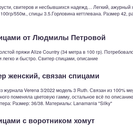
грусти, свитеров и несбывшихся надежд… Легкий, ажурный 
гр/550м., спицы 3.5.Горловина кеттлевана. Размер 42, ра
пицами от Людмилы Петровой
олстой пряжи Alize Country (34 метра в 100 гр). Потребовал
и легко и быстро. Свитер спицами, описание
р женский, связан спицами
з журнала Verena 3/2022 модель 3 Ruth. Связан из 100% м
ного поменяла цветовую гамму, остальное всё по описанию
тера: Размер: 36/38. Материалы: Lanamania "Silky"
ицами с воротником хомут