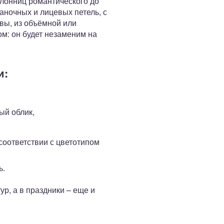
клонниц романтического до
аночных и лицевых петель, с
вы, из объёмной или
: он будет незаменим на
и:
ый облик,
соответствии с цветотипом
ь.
р, а в праздники – еще и