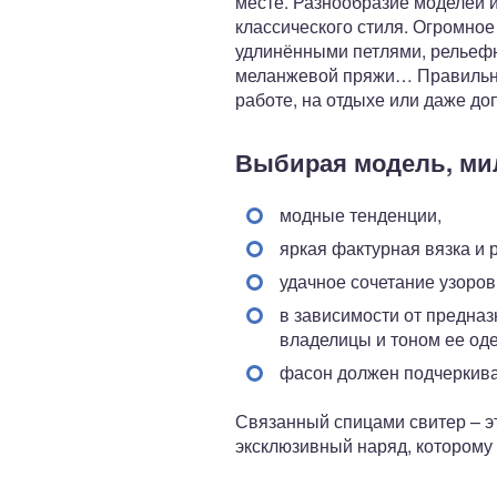
месте. Разнообразие моделей и
классического стиля. Огромное
удлинёнными петлями, рельефн
меланжевой пряжи… Правильно
работе, на отдыхе или даже до
Выбирая модель, мил
модные тенденции,
яркая фактурная вязка и
удачное сочетание узоров
в зависимости от предназ
владелицы и тоном ее од
фасон должен подчеркиват
Связанный спицами свитер – эт
эксклюзивный наряд, которому