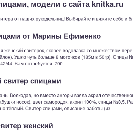
ицами, модели с сайта knitka.ru
итера от наших рукодельниц! Выбирайте и вяжите себе и бл
пицами от Марины Ефименко
ся женский свитерок, скорее водолазка со множеством пер
лон). Ушло чуть больше 8 моточков (185м в 50гр). Спицы №
 42/44. Вам потребуется: 700
 свитер спицами
ны Волкодав, но вместо ангоры взяла акрил отечественно
абушки носок), цвет самородок, акрил 100%, спицы №3,5. Р
но тёплый. Свитер спицами, описание работы (из
витер женский